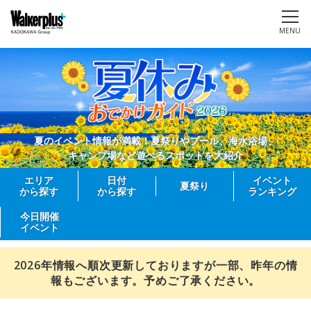
MENU
夏のイベント情報が満載！夏祭りやプール、海水浴場、
キャンプ場など遊べるスポットを大紹介
エリア
日付
イベント
夏祭り
から探す
から探す
ランキング
今日開催
イベント
2026年情報へ順次更新しておりますが一部、昨年の情
報もございます。予めご了承ください。