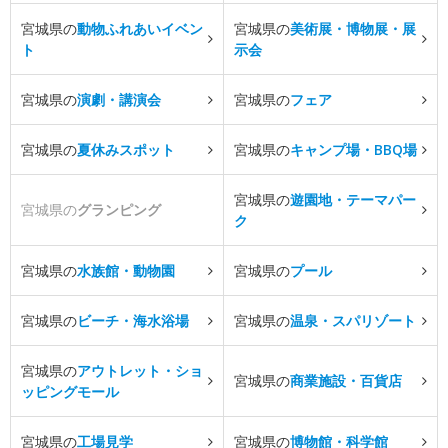
宮城県の
動物ふれあいイベン
宮城県の
美術展・博物展・展
ト
示会
宮城県の
演劇・講演会
宮城県の
フェア
宮城県の
夏休みスポット
宮城県の
キャンプ場・BBQ場
宮城県の
遊園地・テーマパー
宮城県の
グランピング
ク
宮城県の
水族館・動物園
宮城県の
プール
宮城県の
ビーチ・海水浴場
宮城県の
温泉・スパリゾート
宮城県の
アウトレット・ショ
宮城県の
商業施設・百貨店
ッピングモール
宮城県の
工場見学
宮城県の
博物館・科学館