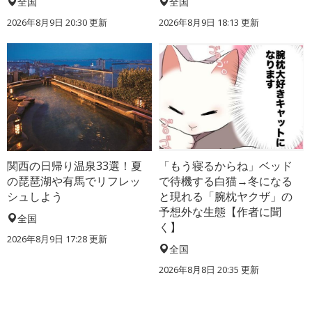
全国
全国
2026年8月9日 20:30
更新
2026年8月9日 18:13
更新
関西の日帰り温泉33選！夏
「もう寝るからね」ベッド
の琵琶湖や有馬でリフレッ
で待機する白猫→冬になる
シュしよう
と現れる「腕枕ヤクザ」の
予想外な生態【作者に聞
全国
く】
2026年8月9日 17:28
更新
全国
2026年8月8日 20:35
更新