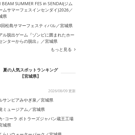
M BEAM SUMMER FES in SENDAI(ジム
ームサマーフェスインセンダイ)2026／
城県
3回松島サマーフェスティバル／宮城県
アル脱出ゲーム『ゾンビに囲まれたホー
センターからの脱出』／宮城県
もっと見る
夏の人気スポットランキング
【宮城県】
2026/08/09 更新
ルサンピアみやぎ泉／宮城県
覚ミュージアム／宮城県
カ･コーラ ボトラーズジャパン蔵王工場
宮城県
くらいウォーターパーク／宮城県