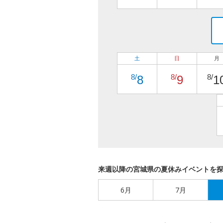
土
日
月
8/
8/
8/
8
9
1
来週以降の宮城県の夏休みイベントを
6月
7月