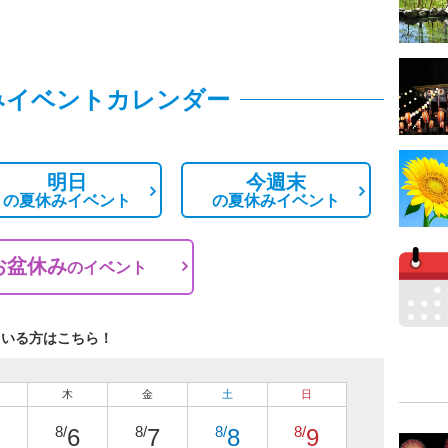
みイベントカレンダー
明日
今週末
の
夏休みイベント
の
夏休みイベント
お盆休み
の
イベント
ている方はこちら！
木
金
土
日
8/
8/
8/
8/
6
7
8
9