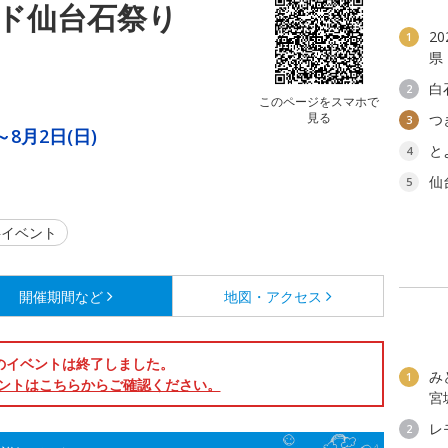
ド仙台石祭り
2
1
県
白
2
このページをスマホで
見る
つ
3
～8月2日(日)
と
4
仙
5
イベント
開催期間など
地図・アクセス
のイベントは終了しました。
み
1
ントはこちらからご確認ください。
宮
レ
2