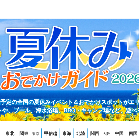
開催予定の全国の夏休みイベント＆おでかけスポットがエ
トや、プール、海水浴場、BBQ・キャンプ場など、遊べ
道
東北
関東
甲信越
東海
北陸
関西
中国
四国
東京
大阪