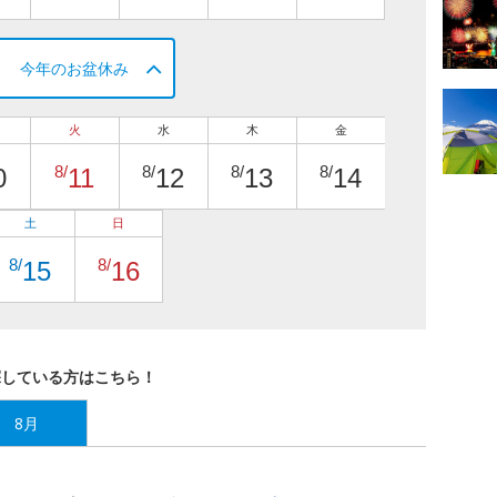
今年のお盆休み
火
水
木
金
8/
8/
8/
8/
0
11
12
13
14
土
日
8/
8/
15
16
探している方はこちら！
8月