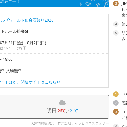
の詳細データ
JI
3
ビ
宮
ルザワールド仙台石祭り2026
第
4
トホール松栄6F
リ
5
ム
年7月31日(金)～8月2日(日)
は16：00で終了
～18:00
料 入場無料
サイトほか、関連サイトはこちら
ベ
1
感
2
明日
26℃
／
21℃
コ
3
／
天気情報提供元：株式会社ライフビジネスウェザー
や
4