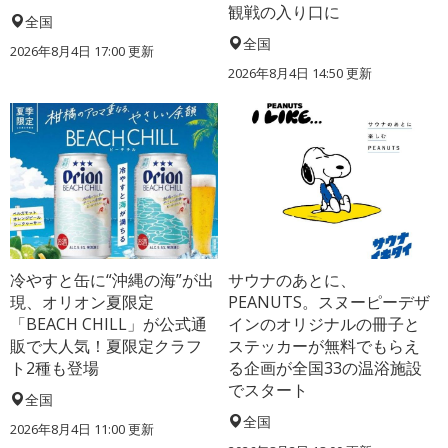
観戦の入り口に
全国
全国
2026年8月4日 17:00
更新
2026年8月4日 14:50
更新
冷やすと缶に“沖縄の海”が出
サウナのあとに、
現、オリオン夏限定
PEANUTS。スヌーピーデザ
「BEACH CHILL」が公式通
インのオリジナルの冊子と
販で大人気！夏限定クラフ
ステッカーが無料でもらえ
ト2種も登場
る企画が全国33の温浴施設
でスタート
全国
全国
2026年8月4日 11:00
更新