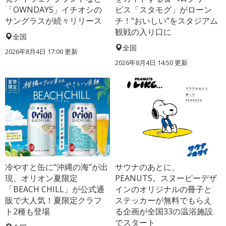
「OWNDAYS」イチオシの
ビス「スタモグ」がローン
サングラスが続々リリース
チ！“おいしい”をスタジアム
観戦の入り口に
全国
全国
2026年8月4日 17:00
更新
2026年8月4日 14:50
更新
冷やすと缶に“沖縄の海”が出
サウナのあとに、
現、オリオン夏限定
PEANUTS。スヌーピーデザ
「BEACH CHILL」が公式通
インのオリジナルの冊子と
販で大人気！夏限定クラフ
ステッカーが無料でもらえ
ト2種も登場
る企画が全国33の温浴施設
でスタート