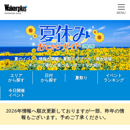
MENU
夏のイベント情報が満載！夏祭りやプール、海水浴場、
キャンプ場など遊べるスポットを大紹介
エリア
日付
イベント
夏祭り
から探す
から探す
ランキング
今日開催
イベント
2026年情報へ順次更新しておりますが一部、昨年の情
報もございます。予めご了承ください。