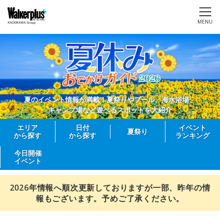
MENU
夏のイベント情報が満載！夏祭りやプール、海水浴場、
キャンプ場など遊べるスポットを大紹介
エリア
日付
イベント
夏祭り
から探す
から探す
ランキング
今日開催
イベント
2026年情報へ順次更新しておりますが一部、昨年の情
報もございます。予めご了承ください。