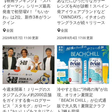
【映画ランキング】『スパ
あなたにぴったりなカラー
イダーマン』シリーズ最高
レンズをAIが診断！スペイン
発進で初登場V！『ちいか
発アイウェアブランドなど
わ』は2位、新作3本がラン
「OWNDAYS」イチオシの
クイン
サングラスが続々リリース
全国
全国
2026年8月7日 11:00
更新
2026年8月4日 17:00
更新
今週末開幕！Ｊリーグのス
冷やすと缶に“沖縄の海”が出
タジアムグルメ約2000店舗
現、オリオン夏限定
をガイドする食べログサー
「BEACH CHILL」が公式通
ビス「スタモグ」がローン
販で大人気！夏限定クラフ
チ！“おいしい”をスタジアム
ト2種も登場