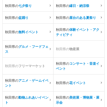
秋田県の
七夕祭り
秋田県の
縁日・納涼祭
秋田県の
盆踊り
秋田県の
屋台のある夏祭り
秋田県の
体験イベント・アク
秋田県の
無料イベント
ティビティ
秋田県の
グルメ・フードフェ
秋田県の
物産展
ス
秋田県の
コンサート・音楽イ
秋田県の
フリーマーケット
ベント
秋田県の
アニメ・ゲームイベ
秋田県の
花イベント
ント
秋田県の
動物ふれあいイベン
秋田県の
美術展・博物展・展
ト
示会