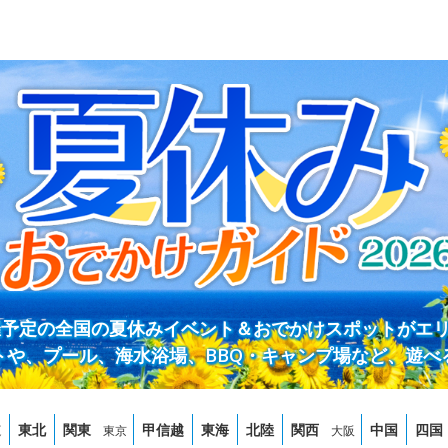
開催予定の全国の夏休みイベント＆おでかけスポットがエ
トや、プール、海水浴場、BBQ・キャンプ場など、遊べ
道
東北
関東
甲信越
東海
北陸
関西
中国
四国
東京
大阪