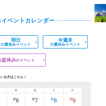
みイベントカレンダー
明日
今週末
の
夏休みイベント
の
夏休みイベント
お盆休み
の
イベント
ている方はこちら！
木
金
土
日
8/
8/
8/
8/
6
7
8
9