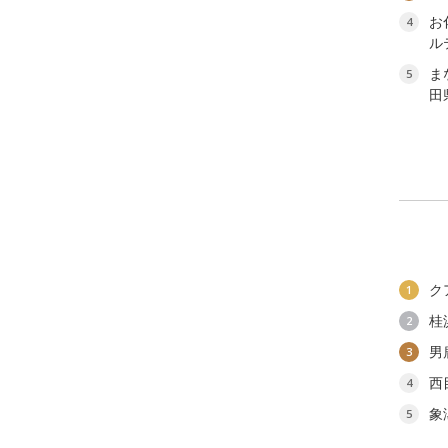
お
4
ル
ま
5
田
ク
1
桂
2
男
3
西
4
象
5