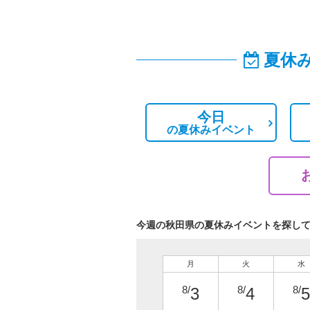
夏休
今日
の
夏休みイベント
今週の秋田県の夏休みイベントを探し
月
火
水
8/
8/
8/
3
4
5