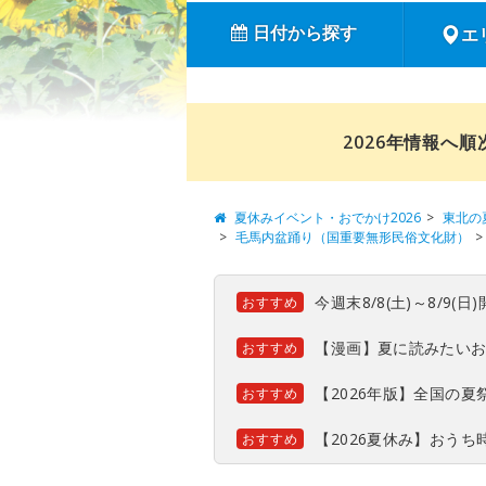
日付から探す
エ
2026年情報へ
夏休みイベント・おでかけ2026
東北の
毛馬内盆踊り（国重要無形民俗文化財）
今週末8/8(土)～8/9
おすすめ
【漫画】夏に読みたい
おすすめ
【2026年版】全国の
おすすめ
【2026夏休み】おう
おすすめ