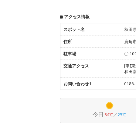
アクセス情報
スポット名
秋田
住所
鹿角
駐車場
〇 10
交通アクセス
[車]
和田
お問い合わせ1
018
今日
34℃
／
25℃