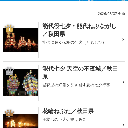
2026/08/07 更新
能代役七夕・能代ねぶながし
1
／秋田県
能代に輝く伝統の灯火（ともしび）
能代七夕 天空の不夜城／秋田
2
県
城郭型の灯籠を引き回す夏の七夕行事
花輪ねぷた／秋田県
3
王将形の巨大灯篭は必見