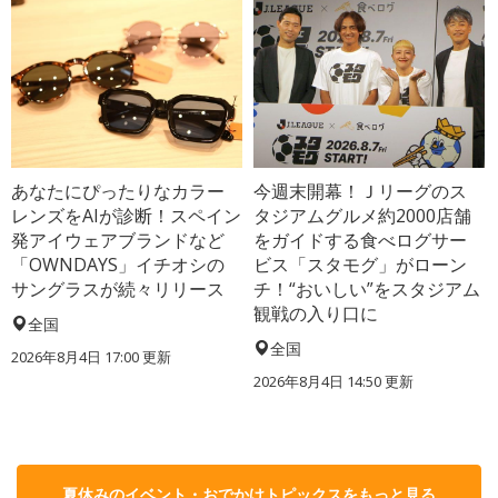
あなたにぴったりなカラー
今週末開幕！Ｊリーグのス
レンズをAIが診断！スペイン
タジアムグルメ約2000店舗
発アイウェアブランドなど
をガイドする食べログサー
「OWNDAYS」イチオシの
ビス「スタモグ」がローン
サングラスが続々リリース
チ！“おいしい”をスタジアム
観戦の入り口に
全国
全国
2026年8月4日 17:00
更新
2026年8月4日 14:50
更新
夏休みのイベント・おでかけトピックスをもっと見る