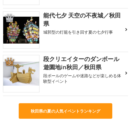
能代七夕 天空の不夜城／秋田
2
県
城郭型の灯籠を引き回す夏の七夕行事
段クリエイターのダンボール
3
遊園地in秋田／秋田県
段ボールのゲームや迷路などが楽しめる体
験型イベント
秋田県の夏の人気イベントランキング