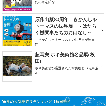
たのかを紹介
原作出版80周年 きかんしゃ
トーマスの世界展 ～はたら
く機関車たちのおはなし～
「きかんしゃトーマス」の世界展が秋田
に！
超写実 ホキ美術館名品展(秋
田)
ホキ美術館の厳選された写実絵画64点を展
示
夏の人気夏祭りランキング【秋田県】