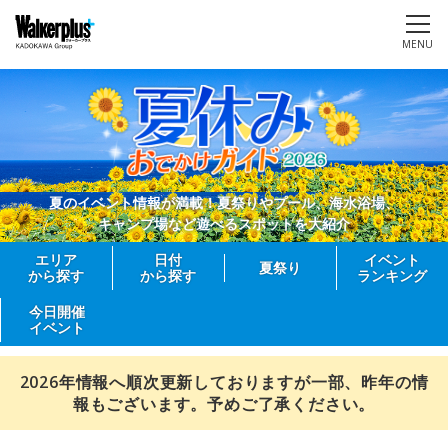
MENU
夏のイベント情報が満載！夏祭りやプール、海水浴場、
キャンプ場など遊べるスポットを大紹介
エリア
日付
イベント
夏祭り
から探す
から探す
ランキング
今日開催
イベント
2026年情報へ順次更新しておりますが一部、昨年の情
報もございます。予めご了承ください。