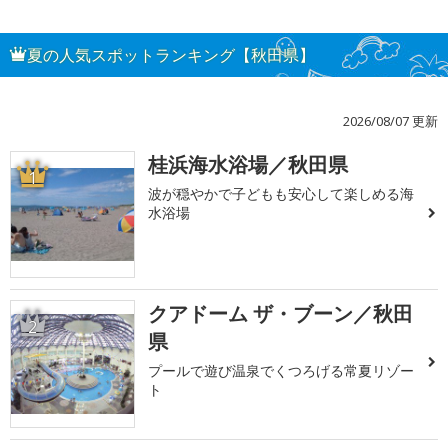
夏の人気スポットランキング【秋田県】
2026/08/07 更新
桂浜海水浴場／秋田県
1
波が穏やかで子どもも安心して楽しめる海
水浴場
クアドーム ザ・ブーン／秋田
2
県
プールで遊び温泉でくつろげる常夏リゾー
ト