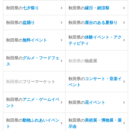
秋田県の
七夕祭り
秋田県の
縁日・納涼祭
秋田県の
盆踊り
秋田県の
屋台のある夏祭り
秋田県の
体験イベント・アク
秋田県の
無料イベント
ティビティ
秋田県の
グルメ・フードフェ
秋田県の
物産展
ス
秋田県の
コンサート・音楽イ
秋田県の
フリーマーケット
ベント
秋田県の
アニメ・ゲームイベ
秋田県の
花イベント
ント
秋田県の
動物ふれあいイベン
秋田県の
美術展・博物展・展
ト
示会