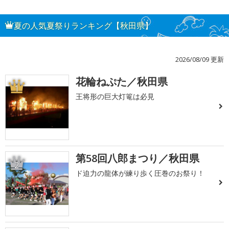
夏の人気夏祭りランキング【秋田県】
2026/08/09 更新
花輪ねぷた／秋田県
1
王将形の巨大灯篭は必見
第58回八郎まつり／秋田県
2
ド迫力の龍体が練り歩く圧巻のお祭り！