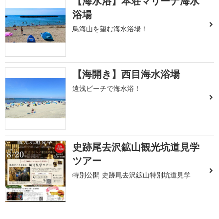
【海水浴】本荘マリーナ海水
浴場
鳥海山を望む海水浴場！
【海開き】西目海水浴場
遠浅ビーチで海水浴！
史跡尾去沢鉱山観光坑道見学
ツアー
特別公開 史跡尾去沢鉱山特別坑道見学