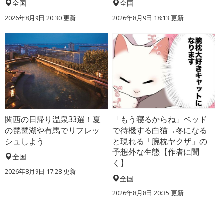
全国
全国
2026年8月9日 20:30
更新
2026年8月9日 18:13
更新
関西の日帰り温泉33選！夏
「もう寝るからね」ベッド
の琵琶湖や有馬でリフレッ
で待機する白猫→冬になる
シュしよう
と現れる「腕枕ヤクザ」の
予想外な生態【作者に聞
全国
く】
2026年8月9日 17:28
更新
全国
2026年8月8日 20:35
更新