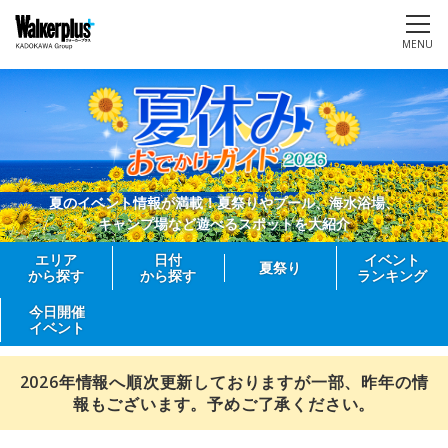
MENU
夏のイベント情報が満載！夏祭りやプール、海水浴場、
キャンプ場など遊べるスポットを大紹介
エリア
日付
イベント
夏祭り
から探す
から探す
ランキング
今日開催
イベント
2026年情報へ順次更新しておりますが一部、昨年の情
報もございます。予めご了承ください。