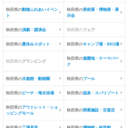
秋田県の
動物ふれあいイベン
秋田県の
美術展・博物展・展
ト
示会
秋田県の
演劇・講演会
秋田県の
フェア
秋田県の
夏休みスポット
秋田県の
キャンプ場・BBQ場
秋田県の
遊園地・テーマパー
秋田県の
グランピング
ク
秋田県の
水族館・動物園
秋田県の
プール
秋田県の
ビーチ・海水浴場
秋田県の
温泉・スパリゾート
秋田県の
アウトレット・ショ
秋田県の
商業施設・百貨店
ッピングモール
秋田県の
工場見学
秋田県の
博物館・科学館