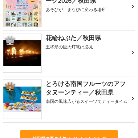
ーク2026／秋田県
あそびが、まなびに変わる場所
花輪ねぷた／秋田県
2
王将形の巨大灯篭は必見
とろける南国フルーツのアフ
3
タヌーンティー／秋田県
南国の風味広がるスイーツでティータイム