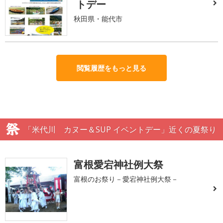
トデー
秋田県・能代市
閲覧履歴をもっと見る
「米代川 カヌー＆SUP イベントデー」近くの夏祭り
富根愛宕神社例大祭
富根のお祭り－愛宕神社例大祭－