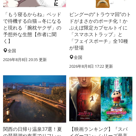
「もう寝るからね」ベッド
ピングーの“トラウマ回”のト
で待機する白猫→冬になる
ドがまさかのポーチ化！か
と現れる「腕枕ヤクザ」の
ぷえぼ限定カプセルトイに
予想外な生態【作者に聞
「スマホストラップ」と
く】
「フェイスポーチ」全10種
が登場
全国
全国
2026年8月8日 20:35
更新
2026年8月8日 17:22
更新
関西の日帰り温泉37選！夏
【映画ランキング】『スパ
の琵琶湖や有馬でリフレッ
イダーマン』シリーズ最高