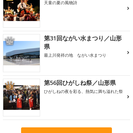
天童の夏の風物詩
第31回ながい水まつり／山形
2
県
最上川発祥の地 ながい水まつり
第56回ひがしね祭／山形県
3
ひがしねの夜を彩る、熱気に満ち溢れた祭