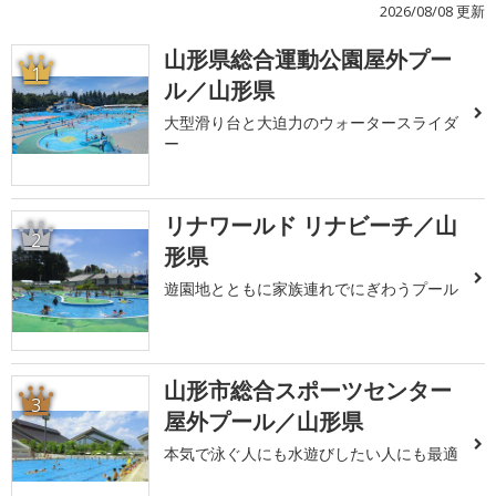
2026/08/08 更新
山形県総合運動公園屋外プー
1
ル／山形県
大型滑り台と大迫力のウォータースライダ
ー
リナワールド リナビーチ／山
2
形県
遊園地とともに家族連れでにぎわうプール
山形市総合スポーツセンター
3
屋外プール／山形県
本気で泳ぐ人にも水遊びしたい人にも最適