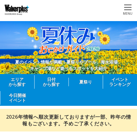
MENU
夏のイベント情報が満載！夏祭りやプール、海水浴場、
キャンプ場など遊べるスポットを大紹介
エリア
日付
イベント
夏祭り
から探す
から探す
ランキング
今日開催
イベント
2026年情報へ順次更新しておりますが一部、昨年の情
報もございます。予めご了承ください。