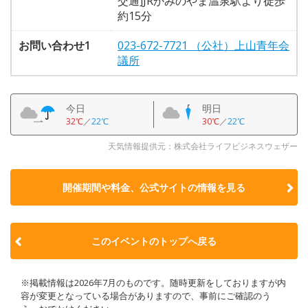
交通]JRかみのやま温泉駅より徒歩
約15分
お問い合わせ1
023-672-7721 （公社）上山青年会
議所
今日
明日
32℃
／
22℃
30℃
／
22℃
天気情報提供元：株式会社ライフビジネスウェザー
開催期間や料金、公式サイトの
情報を見る
このイベントのトップへ戻る
※掲載情報は2026年7月のものです。随時更新をしておりますが内
容が変更となっている場合がありますので、事前にご確認のう