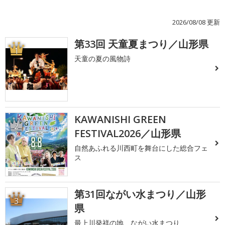
2026/08/08 更新
第33回 天童夏まつり／山形県
1
天童の夏の風物詩
KAWANISHI GREEN
2
FESTIVAL2026／山形県
自然あふれる川西町を舞台にした総合フェ
ス
第31回ながい水まつり／山形
3
県
最上川発祥の地 ながい水まつり