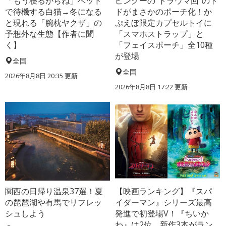
「もう寝るからね」ベッド
ピングーの“トラウマ回”のト
で待機する白猫→冬になる
ドがまさかのポーチ化！か
と現れる「腕枕ヤクザ」の
ぷえぼ限定カプセルトイに
予想外な生態【作者に聞
「スマホストラップ」と
く】
「フェイスポーチ」全10種
が登場
全国
全国
2026年8月8日 20:35
更新
2026年8月8日 17:22
更新
関西の日帰り温泉37選！夏
【映画ランキング】『スパ
の琵琶湖や有馬でリフレッ
イダーマン』シリーズ最高
シュしよう
発進で初登場V！『ちいか
わ』は2位、新作3本がラン