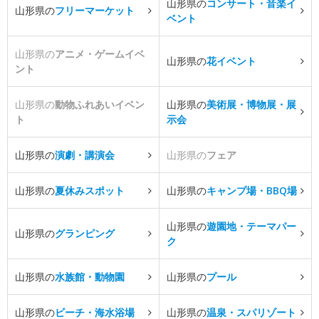
山形県の
コンサート・音楽イ
山形県の
フリーマーケット
ベント
山形県の
アニメ・ゲームイベ
山形県の
花イベント
ント
山形県の
動物ふれあいイベン
山形県の
美術展・博物展・展
ト
示会
山形県の
演劇・講演会
山形県の
フェア
山形県の
夏休みスポット
山形県の
キャンプ場・BBQ場
山形県の
遊園地・テーマパー
山形県の
グランピング
ク
山形県の
水族館・動物園
山形県の
プール
山形県の
ビーチ・海水浴場
山形県の
温泉・スパリゾート