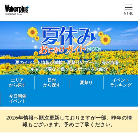
MENU
夏のイベント情報が満載！夏祭りやプール、海水浴場、
キャンプ場など遊べるスポットを大紹介
エリア
日付
イベント
夏祭り
から探す
から探す
ランキング
今日開催
イベント
2026年情報へ順次更新しておりますが一部、昨年の情
報もございます。予めご了承ください。