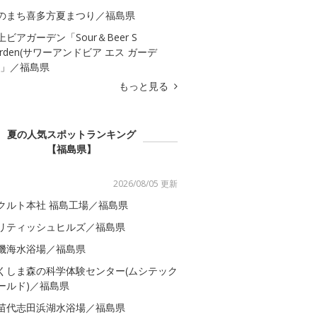
のまち喜多方夏まつり／福島県
上ビアガーデン「Sour＆Beer S
arden(サワーアンドビア エス ガーデ
)」／福島県
もっと見る
夏の人気スポットランキング
【福島県】
2026/08/05 更新
クルト本社 福島工場／福島県
リティッシュヒルズ／福島県
磯海水浴場／福島県
くしま森の科学体験センター(ムシテック
ールド)／福島県
苗代志田浜湖水浴場／福島県