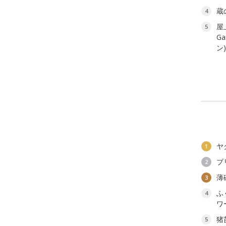
蔵
4
屋
5
G
ン
ヤ
1
ブ
2
薄
3
ふ
4
ワ
猪
5