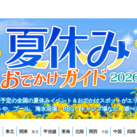
開催予定の全国の夏休みイベント＆おでかけスポットがエ
トや、プール、海水浴場、BBQ・キャンプ場など、遊べ
道
東北
関東
甲信越
東海
北陸
関西
中国
四国
東京
大阪