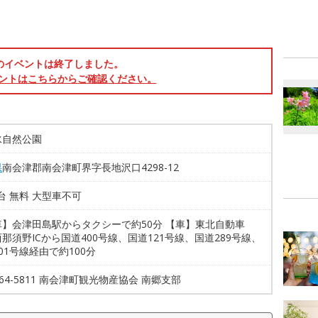
のイベントは終了しました。
ントはこちらからご確認ください。
水自然公園
県
南会津郡南会津町界字長地沢口4298-12
0台 無料 大型車不可
車】会津田島駅からタクシーで約50分 【車】東北自動車
那須野ICから国道400号線、国道121号線、国道289号線、
01号線経由で約100分
1-64-5811 南会津町観光物産協会 南郷支部