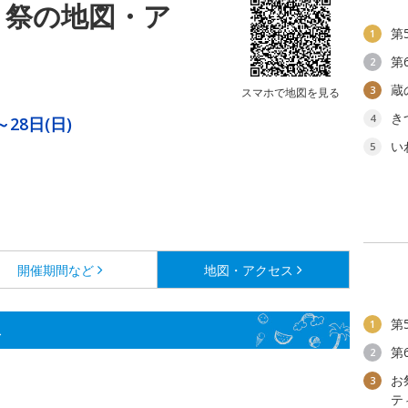
り祭の地図・ア
第
1
第
2
蔵
3
スマホで地図を見る
き
4
～28日(日)
い
5
開催期間など
地図・アクセス
第
1
ス
第
2
お
3
テ