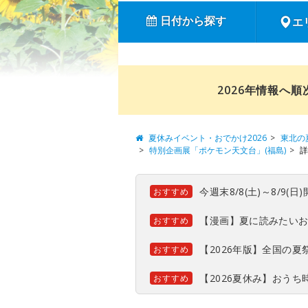
日付から探す
エ
2026年情報へ
夏休みイベント・おでかけ2026
東北の
特別企画展「ポケモン天文台」(福島)
詳
今週末8/8(土)～8/9
おすすめ
【漫画】夏に読みたい
おすすめ
【2026年版】全国の
おすすめ
【2026夏休み】おう
おすすめ