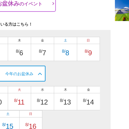
お盆休み
の
イベント
ている方はこちら！
木
金
土
日
8/
8/
8/
8/
6
7
8
9
今年のお盆休み
火
水
木
金
8/
8/
8/
8/
0
11
12
13
14
土
日
8/
8/
15
16