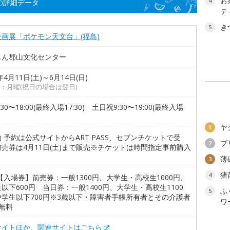
お
4
の詳細データ
テ
き
5
画展「ポケモン天文台」(福島)
しん郡山文化センター
年4月11日(土)～6月14日(日)
：月曜(祝日の場合は翌日)
30〜18:00(最終入場17:30) 土日祝9:30〜19:00(最終入場
)
ヤ
1
 予約は公式サイトからART PASS、セブンチケットで受
ブ
2
売券は4月11日(土)まで販売※チケットは時間指定事前購入
薄
3
猪
4
【入場券】前売券：一般1300円、大学生・高校生1000円、
以下600円 当日券：一般1400円、大学生・高校生1100
ふ
5
中学生以下700円※3歳以下・障害者手帳所有者とその介護者
ワ
無料
サイトほか、関連サイトはこちら