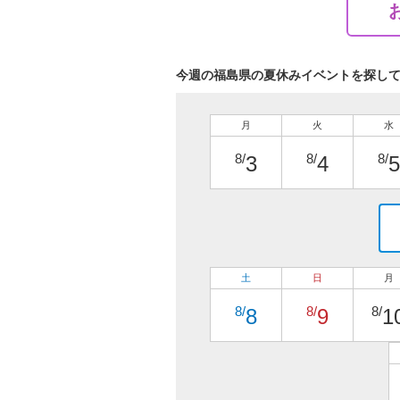
今週の福島県の夏休みイベントを探し
月
火
水
8/
8/
8/
3
4
5
土
日
月
8/
8/
8/
8
9
1