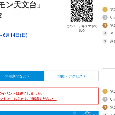
モン天文台」
第
1
タ
い
2
第
3
このページをスマホで
見る
き
4
～6月14日(日)
萩
5
開催期間など
地図・アクセス
第
1
のイベントは終了しました。
ントはこちらからご確認ください。
い
2
第
3