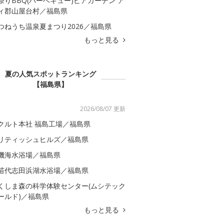
祭りBBQ(バーベキュー)ビアガーデン ア
ィ郡山屋台村／福島県
つねうち温泉夏まつり2026／福島県
もっと見る
夏の人気スポットランキング
【福島県】
2026/08/07 更新
クルト本社 福島工場／福島県
リティッシュヒルズ／福島県
磯海水浴場／福島県
苗代志田浜湖水浴場／福島県
くしま森の科学体験センター(ムシテック
ールド)／福島県
もっと見る