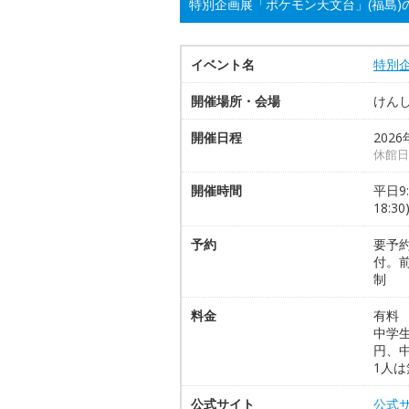
特別企画展「ポケモン天文台」(福島)
イベント名
特別企
開催場所・会場
けん
開催日程
2026
休館日
開催時間
平日9:
18:30
予約
要予約
付。前
制
料金
有料 
中学生
円、
1人は
公式サイト
公式