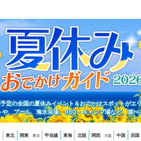
開催予定の全国の夏休みイベント＆おでかけスポットがエ
トや、プール、海水浴場、BBQ・キャンプ場など、遊べ
道
東北
関東
甲信越
東海
北陸
関西
中国
四国
東京
大阪