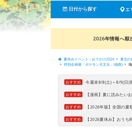
日付から探す
エ
2026年情報へ
夏休みイベント・おでかけ2026
東北の
特別企画展「ポケモン天文台」(福島)
地
今週末8/8(土)～8/9
おすすめ
【漫画】夏に読みたい
おすすめ
【2026年版】全国の
おすすめ
【2026夏休み】おう
おすすめ