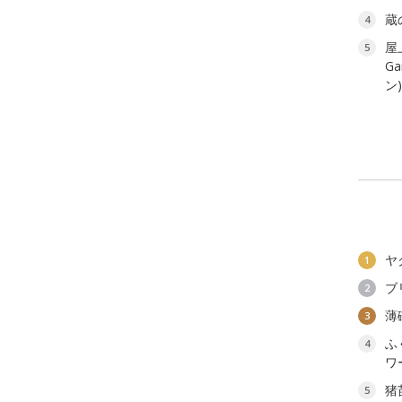
蔵
4
屋
5
G
ン
ヤ
1
ブ
2
薄
3
ふ
4
ワ
猪
5