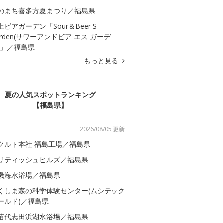
のまち喜多方夏まつり／福島県
上ビアガーデン「Sour＆Beer S
arden(サワーアンドビア エス ガーデ
)」／福島県
もっと見る
夏の人気スポットランキング
【福島県】
2026/08/05 更新
クルト本社 福島工場／福島県
リティッシュヒルズ／福島県
磯海水浴場／福島県
くしま森の科学体験センター(ムシテック
ールド)／福島県
苗代志田浜湖水浴場／福島県