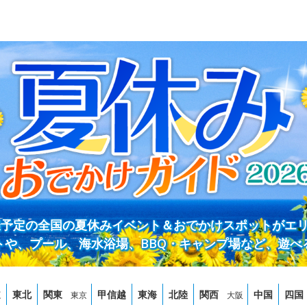
開催予定の全国の夏休みイベント＆おでかけスポットがエ
トや、プール、海水浴場、BBQ・キャンプ場など、遊べ
道
東北
関東
甲信越
東海
北陸
関西
中国
四国
東京
大阪