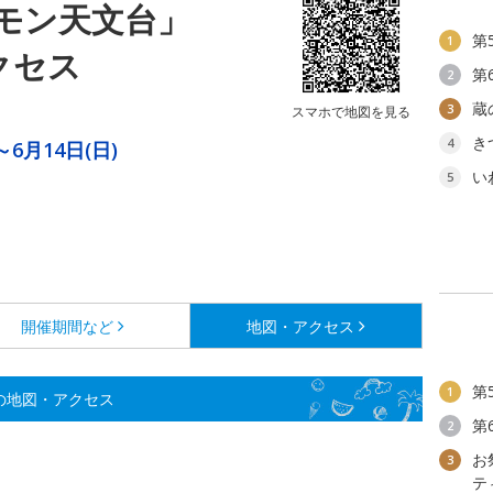
モン天文台」
第
1
クセス
第
2
蔵
3
スマホで地図を見る
き
4
～6月14日(日)
い
5
開催期間など
地図・アクセス
第
1
の地図・アクセス
第
2
お
3
テ