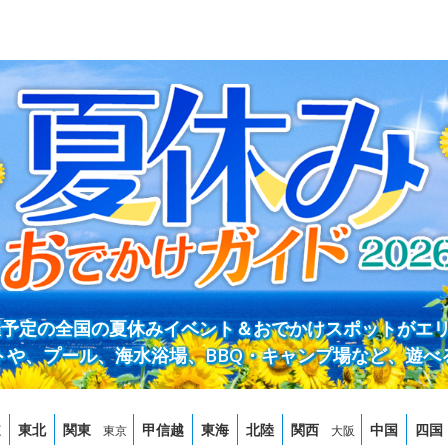
開催予定の全国の夏休みイベント＆おでかけスポットがエ
トや、プール、海水浴場、BBQ・キャンプ場など、遊べ
道
東北
関東
甲信越
東海
北陸
関西
中国
四国
東京
大阪