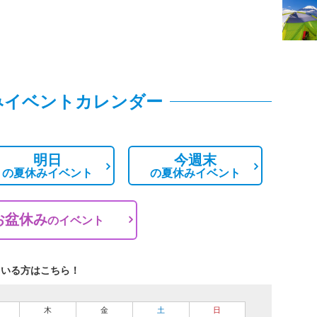
みイベントカレンダー
明日
今週末
の
夏休みイベント
の
夏休みイベント
お盆休み
の
イベント
ている方はこちら！
木
金
土
日