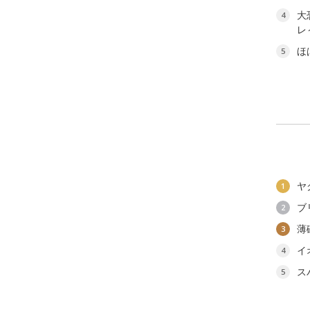
大
4
レ
ほ
5
ヤ
1
ブ
2
薄
3
イ
4
ス
5