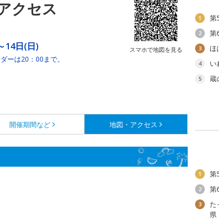
アクセス
第
1
第
2
～14日(日)
ほ
3
スマホで地図を見る
ダーは20：00まで。
い
4
蔵
5
開催期間など
地図・アクセス
第
1
第
2
た
3
県