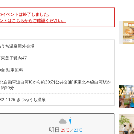
のイベントは終了しました。
ントはこちらからご確認ください。
ねうち温泉屋外会場
東釜子狐内47
00台 駐車無料
東北自動車道白河ICから約30分[公共交通]JR東北本線白河駅か
約50分
-32-1126 きつねうち温泉
明日
29℃
／
23℃