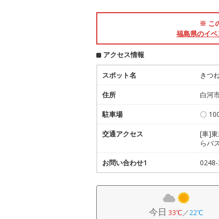
※ こ
福島県のイベ
アクセス情報
スポット名
きつ
住所
白河市
駐車場
〇 1
交通アクセス
[車]
らバス
お問い合わせ1
0248
今日
33℃
／
22℃