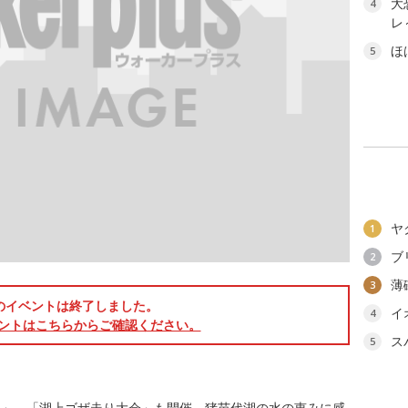
大
4
レ
ほ
5
ヤ
1
ブ
2
薄
3
のイベントは終了しました。
イ
4
ントはこちらからご確認ください。
ス
5
り」。「湖上ゴザ走り大会」も開催。猪苗代湖の水の恵みに感