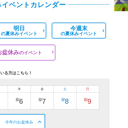
みイベントカレンダー
明日
今週末
の
夏休みイベント
の
夏休みイベント
お盆休み
の
イベント
ている方はこちら！
木
金
土
日
8/
8/
8/
8/
6
7
8
9
今年のお盆休み