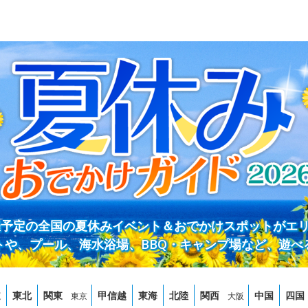
開催予定の全国の夏休みイベント＆おでかけスポットがエ
トや、プール、海水浴場、BBQ・キャンプ場など、遊べ
道
東北
関東
甲信越
東海
北陸
関西
中国
四国
東京
大阪