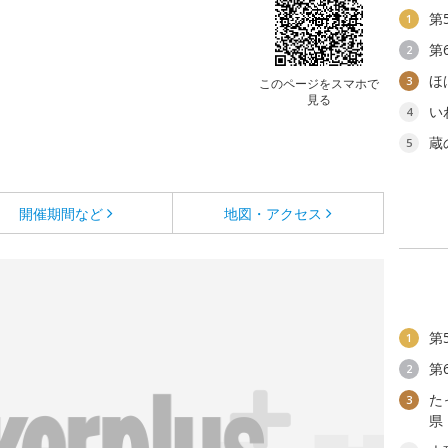
第
1
第
2
ほ
3
このページをスマホで
見る
い
4
蔵
5
開催期間など
地図・アクセス
第
1
第
2
た
3
県