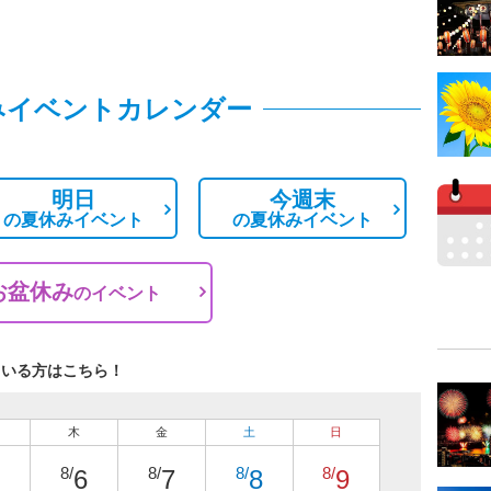
みイベントカレンダー
明日
今週末
の
夏休みイベント
の
夏休みイベント
お盆休み
の
イベント
ている方はこちら！
木
金
土
日
8/
8/
8/
8/
6
7
8
9