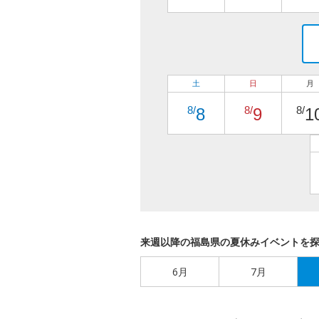
土
日
月
8/
8/
8/
8
9
1
来週以降の福島県の夏休みイベントを
6月
7月