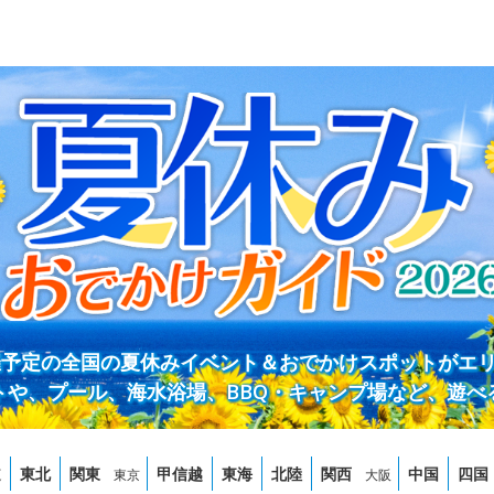
開催予定の全国の夏休みイベント＆おでかけスポットがエ
トや、プール、海水浴場、BBQ・キャンプ場など、遊べ
道
東北
関東
甲信越
東海
北陸
関西
中国
四国
東京
大阪