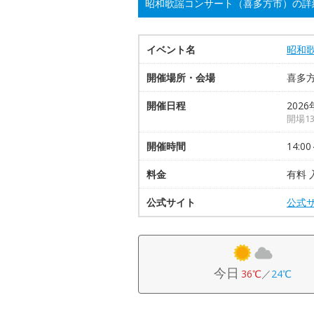
昭和歌謡コンサート（喜多方市）の詳
イベント名
昭和
開催場所・会場
喜多
開催日程
2026
開場13
開催時間
14:00
料金
有料 
公式サイト
公式
今日
36℃
／
24℃