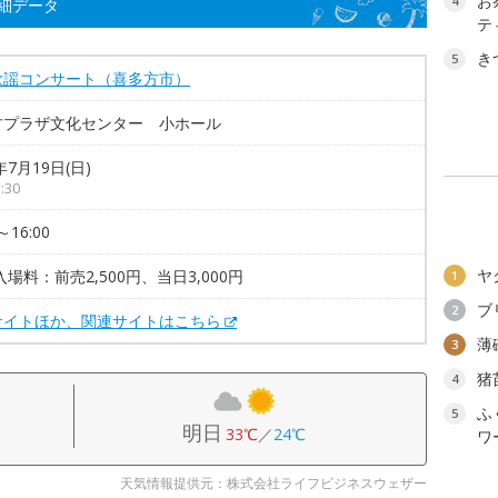
お
4
細データ
テ
き
5
歌謡コンサート（喜多方市）
方プラザ文化センター 小ホール
年7月19日(日)
:30
～16:00
ヤ
入場料：前売2,500円、当日3,000円
1
ブ
2
サイトほか、関連サイトはこちら
薄
3
猪
4
ふ
5
明日
33℃
／
24℃
ワ
天気情報提供元：株式会社ライフビジネスウェザー