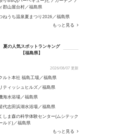
祭りBBQ(バーベキュー)ビアガーデン ア
ィ郡山屋台村／福島県
つねうち温泉夏まつり2026／福島県
もっと見る
夏の人気スポットランキング
【福島県】
2026/08/07 更新
クルト本社 福島工場／福島県
リティッシュヒルズ／福島県
磯海水浴場／福島県
苗代志田浜湖水浴場／福島県
くしま森の科学体験センター(ムシテック
ールド)／福島県
もっと見る