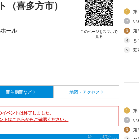
ト（喜多方市）
第
1
い
2
小ホール
第
3
このページをスマホで
見る
き
4
萩
5
開催期間など
地図・アクセス
第
1
のイベントは終了しました。
ントはこちらからご確認ください。
い
2
第
3