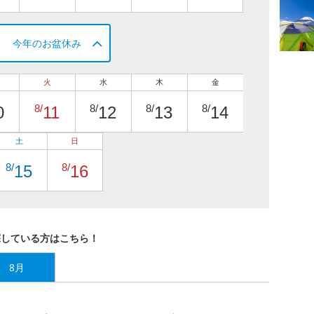
今年のお盆休み
火
水
木
金
8/
8/
8/
8/
0
11
12
13
14
土
日
8/
8/
15
16
探している方はこちら！
8月