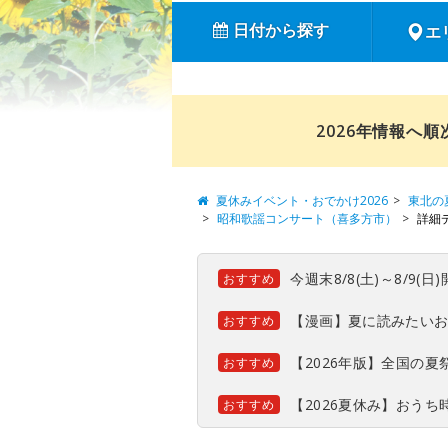
日付から探す
エ
2026年情報へ
夏休みイベント・おでかけ2026
東北の
昭和歌謡コンサート（喜多方市）
詳細
今週末8/8(土)～8/9
おすすめ
【漫画】夏に読みたい
おすすめ
【2026年版】全国の
おすすめ
【2026夏休み】おう
おすすめ