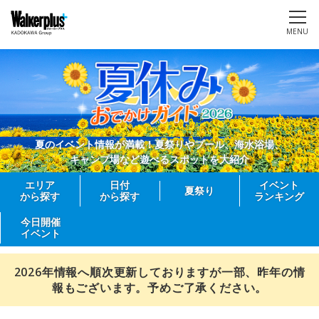
MENU
夏のイベント情報が満載！夏祭りやプール、海水浴場、
キャンプ場など遊べるスポットを大紹介
エリア
日付
イベント
夏祭り
から探す
から探す
ランキング
今日開催
イベント
2026年情報へ順次更新しておりますが一部、昨年の情
報もございます。予めご了承ください。