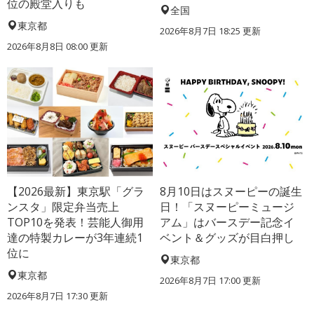
位の殿堂入りも
全国
東京都
2026年8月7日 18:25
更新
2026年8月8日 08:00
更新
【2026最新】東京駅「グラ
8月10日はスヌーピーの誕生
ンスタ」限定弁当売上
日！「スヌーピーミュージ
TOP10を発表！芸能人御用
アム」はバースデー記念イ
達の特製カレーが3年連続1
ベント＆グッズが目白押し
位に
東京都
東京都
2026年8月7日 17:00
更新
2026年8月7日 17:30
更新