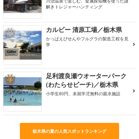
川治温泉で楽しむ、金属探知機を使った謎
解きトレジャーハンティング
カルビー 清原工場／栃木県
2
かっぱえびせんやフルグラの製造工程を見
学
足利渡良瀬ウオーターパーク
3
(わたらせビーチ)／栃木県
小学生80円、未就学児無料の親水施設
栃木県の夏の人気スポットランキング