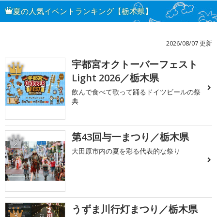
夏の人気イベントランキング【栃木県】
2026/08/07 更新
宇都宮オクトーバーフェスト
1
Light 2026／栃木県
飲んで食べて歌って踊るドイツビールの祭
典
第43回与一まつり／栃木県
2
大田原市内の夏を彩る代表的な祭り
うずま川行灯まつり／栃木県
3