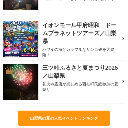
イオンモール甲府昭和 ドー
2
ムプラネットツアーズ／山梨
県
ハワイの海とカラフルなサンゴ礁を大冒
険！
三ツ峠ふるさと夏まつり2026
3
／山梨県
花火や露店が楽しめる西桂町民総参加の夏
祭り
山梨県の夏の人気イベントランキング