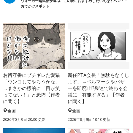
ウォーカー編集部が選ぶ、この夏におすすめしたい旬なイベント・
おでかけスポット
お留守番にブチギレた愛猫
新任PTA会長「無駄をなくし
「ウンコしてやろうかな」
ます」→ベルマークやバザ
→まさかの標的に「目が笑
ーを即廃止!?爆速で終わる会
ってない！」と恐怖【作者
議に「有能すぎる」【作者
に聞く】
に聞く】
全国
全国
2026年8月9日 20:30
更新
2026年8月9日 18:13
更新