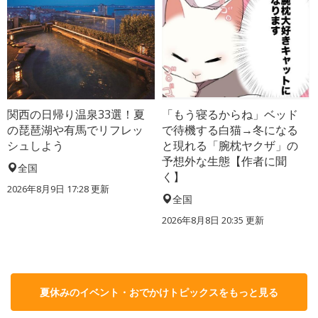
関西の日帰り温泉33選！夏
「もう寝るからね」ベッド
の琵琶湖や有馬でリフレッ
で待機する白猫→冬になる
シュしよう
と現れる「腕枕ヤクザ」の
予想外な生態【作者に聞
全国
く】
2026年8月9日 17:28
更新
全国
2026年8月8日 20:35
更新
夏休みのイベント・おでかけトピックスをもっと見る