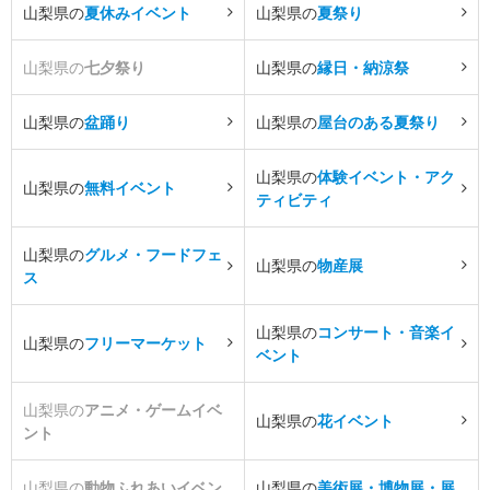
山梨県の
夏休みイベント
山梨県の
夏祭り
山梨県の
七夕祭り
山梨県の
縁日・納涼祭
山梨県の
盆踊り
山梨県の
屋台のある夏祭り
山梨県の
体験イベント・アク
山梨県の
無料イベント
ティビティ
山梨県の
グルメ・フードフェ
山梨県の
物産展
ス
山梨県の
コンサート・音楽イ
山梨県の
フリーマーケット
ベント
山梨県の
アニメ・ゲームイベ
山梨県の
花イベント
ント
山梨県の
動物ふれあいイベン
山梨県の
美術展・博物展・展