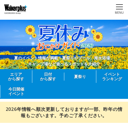
MENU
夏のイベント情報が満載！夏祭りやプール、海水浴場、
キャンプ場など遊べるスポットを大紹介
エリア
日付
イベント
夏祭り
から探す
から探す
ランキング
今日開催
イベント
2026年情報へ順次更新しておりますが一部、昨年の情
報もございます。予めご了承ください。