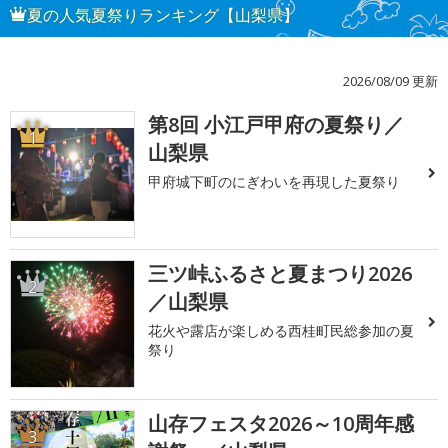
夏の人気夏祭りランキング【山梨県】
2026/08/09 更新
第8回 小江戸甲府の夏祭り／
1
山梨県
甲府城下町のにぎわいを再現した夏祭り
三ツ峠ふるさと夏まつり2026
2
／山梨県
花火や露店が楽しめる西桂町民総参加の夏
祭り
山存フェスタ2026～10周年感
3