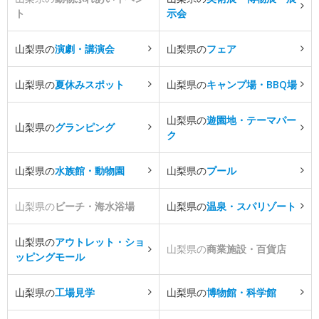
ト
示会
山梨県の
演劇・講演会
山梨県の
フェア
山梨県の
夏休みスポット
山梨県の
キャンプ場・BBQ場
山梨県の
遊園地・テーマパー
山梨県の
グランピング
ク
山梨県の
水族館・動物園
山梨県の
プール
山梨県の
ビーチ・海水浴場
山梨県の
温泉・スパリゾート
山梨県の
アウトレット・ショ
山梨県の
商業施設・百貨店
ッピングモール
山梨県の
工場見学
山梨県の
博物館・科学館