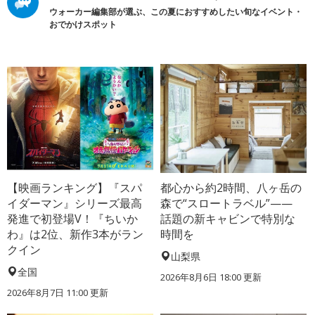
ウォーカー編集部が選ぶ、この夏におすすめしたい旬なイベント・
おでかけスポット
【映画ランキング】『スパ
都心から約2時間、八ヶ岳の
イダーマン』シリーズ最高
森で“スロートラベル”——
発進で初登場V！『ちいか
話題の新キャビンで特別な
わ』は2位、新作3本がラン
時間を
クイン
山梨県
全国
2026年8月6日 18:00
更新
2026年8月7日 11:00
更新