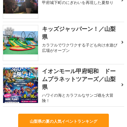
甲府城下町のにぎわいを再現した夏祭り
キッズジャッパーン！／山梨
2
県
カラフルでワクワクする子ども向け水遊び
広場がオープン
イオンモール甲府昭和 ドー
3
ムプラネットツアーズ／山梨
県
ハワイの海とカラフルなサンゴ礁を大冒
険！
山梨県の夏の人気イベントランキング