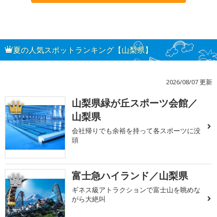
夏の人気スポットランキング【山梨県】
2026/08/07 更新
山梨県緑が丘スポーツ会館／
1
山梨県
会社帰りでも余裕を持って各スポーツに没
頭
富士急ハイランド／山梨県
2
ギネス級アトラクションで富士山を眺めな
がら大絶叫