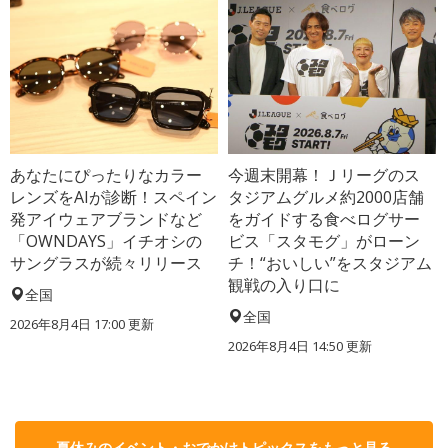
あなたにぴったりなカラー
今週末開幕！Ｊリーグのス
レンズをAIが診断！スペイン
タジアムグルメ約2000店舗
発アイウェアブランドなど
をガイドする食べログサー
「OWNDAYS」イチオシの
ビス「スタモグ」がローン
サングラスが続々リリース
チ！“おいしい”をスタジアム
観戦の入り口に
全国
全国
2026年8月4日 17:00
更新
2026年8月4日 14:50
更新
夏休みのイベント・おでかけトピックスをもっと見る