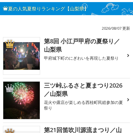
夏の人気夏祭りランキング【山梨県】
2026/08/07 更新
第8回 小江戸甲府の夏祭り／
1
山梨県
甲府城下町のにぎわいを再現した夏祭り
三ツ峠ふるさと夏まつり2026
2
／山梨県
花火や露店が楽しめる西桂町民総参加の夏
祭り
第21回笛吹川源流まつり／山