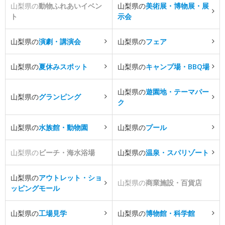
山梨県の
動物ふれあいイベン
山梨県の
美術展・博物展・展
ト
示会
山梨県の
演劇・講演会
山梨県の
フェア
山梨県の
夏休みスポット
山梨県の
キャンプ場・BBQ場
山梨県の
遊園地・テーマパー
山梨県の
グランピング
ク
山梨県の
水族館・動物園
山梨県の
プール
山梨県の
ビーチ・海水浴場
山梨県の
温泉・スパリゾート
山梨県の
アウトレット・ショ
山梨県の
商業施設・百貨店
ッピングモール
山梨県の
工場見学
山梨県の
博物館・科学館