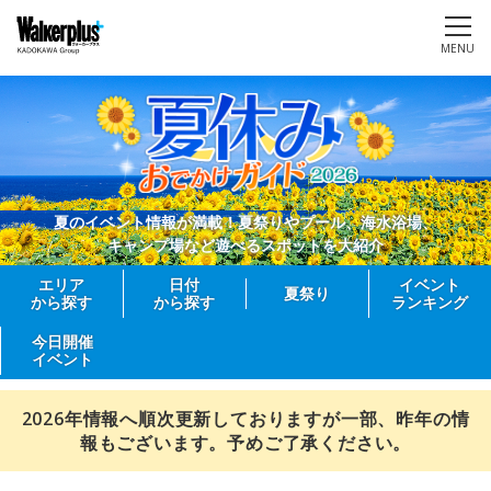
MENU
夏のイベント情報が満載！夏祭りやプール、海水浴場、
キャンプ場など遊べるスポットを大紹介
エリア
日付
イベント
夏祭り
から探す
から探す
ランキング
今日開催
イベント
2026年情報へ順次更新しておりますが一部、昨年の情
報もございます。予めご了承ください。