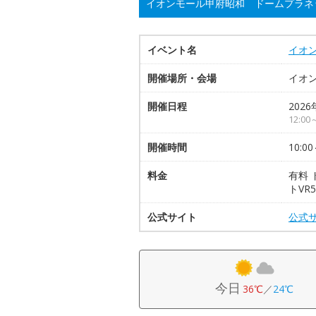
イオンモール甲府昭和 ドームプラネ
イベント名
イオ
開催場所・会場
イオ
開催日程
2026
12:0
開催時間
10:00
料金
有料 
トVR
公式サイト
公式
今日
36℃
／
24℃