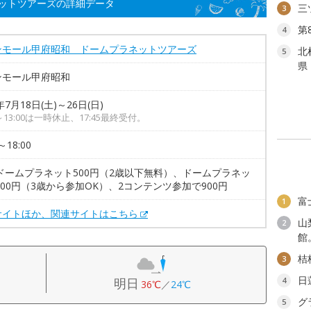
ットツアーズの詳細データ
三
3
第
4
ンモール甲府昭和 ドームプラネットツアーズ
北
5
県
ンモール甲府昭和
年7月18日(土)～26日(日)
0～13:00は一時休止、17:45最終受付。
～18:00
ドームプラネット500円（2歳以下無料）、ドームプラネッ
500円（3歳から参加OK）、2コンテンツ参加で900円
富
1
サイトほか、関連サイトはこちら
山
2
館
桔
3
日
明日
4
36℃
／
24℃
グ
5