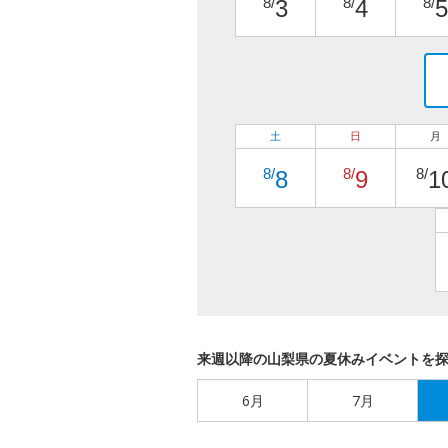
8/
8/
8/
3
4
5
土
日
月
8/
8/
8/
8
9
1
来週以降の山梨県の夏休みイベントを
6月
7月