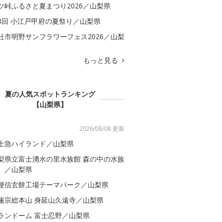
ツ峠ふるさと夏まつり2026／山梨県
8回 小江戸甲府の夏祭り／山梨県
杜市明野サンフラワーフェス2026／山梨
もっと見る
夏の人気スポットランキング
【山梨県】
2026/08/08 更新
士急ハイランド／山梨県
梨県立富士湧水の里水族館 森の中の水族
。／山梨県
梗信玄餅工場テーマパーク／山梨県
蓮宗総本山 身延山久遠寺／山梨県
ランドーム 富士忍野／山梨県