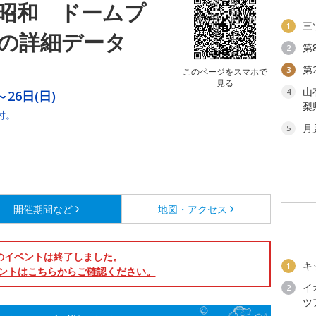
昭和 ドームプ
三
1
の詳細データ
第
2
第
3
このページをスマホで
見る
山
4
～26日(日)
梨
受付。
月
5
開催期間など
地図・アクセス
のイベントは終了しました。
キ
1
ントはこちらからご確認ください。
イ
2
ツ