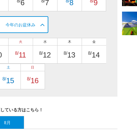
8/
8/
8/
8/
6
7
8
9
今年のお盆休み
火
水
木
金
8/
8/
8/
8/
0
11
12
13
14
土
日
8/
8/
15
16
探している方はこちら！
8月