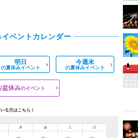
みイベントカレンダー
明日
今週末
の
夏休みイベント
の
夏休みイベント
お盆休み
の
イベント
ている方はこちら！
木
金
土
日