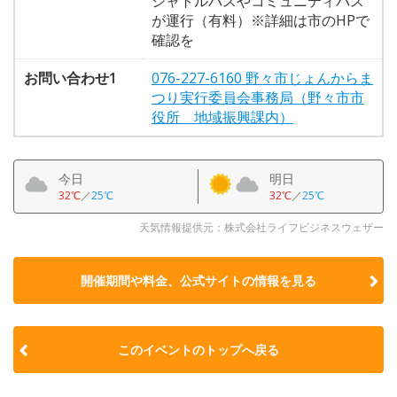
シャトルバスやコミュニティバス
が運行（有料）※詳細は市のHPで
確認を
お問い合わせ1
076-227-6160 野々市じょんからま
つり実行委員会事務局（野々市市
役所 地域振興課内）
今日
明日
32℃
／
25℃
32℃
／
25℃
天気情報提供元：株式会社ライフビジネスウェザー
開催期間や料金、公式サイトの
情報を見る
このイベントのトップへ戻る