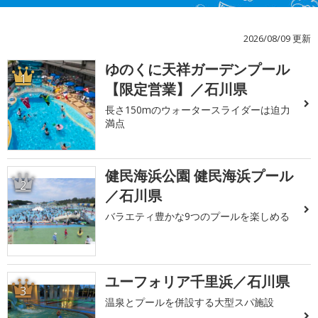
2026/08/09 更新
ゆのくに天祥ガーデンプール
1
【限定営業】／石川県
長さ150mのウォータースライダーは迫力
満点
健民海浜公園 健民海浜プール
2
／石川県
バラエティ豊かな9つのプールを楽しめる
ユーフォリア千里浜／石川県
3
温泉とプールを併設する大型スパ施設