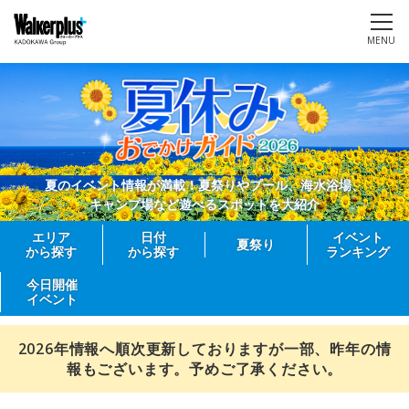
MENU
夏のイベント情報が満載！夏祭りやプール、海水浴場、
キャンプ場など遊べるスポットを大紹介
エリア
日付
イベント
夏祭り
から探す
から探す
ランキング
今日開催
イベント
2026年情報へ順次更新しておりますが一部、昨年の情
報もございます。予めご了承ください。