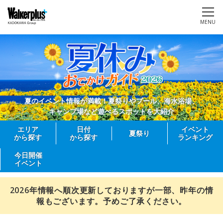
MENU
夏のイベント情報が満載！夏祭りやプール、海水浴場、
キャンプ場など遊べるスポットを大紹介
エリア
日付
イベント
夏祭り
から探す
から探す
ランキング
今日開催
イベント
2026年情報へ順次更新しておりますが一部、昨年の情
報もございます。予めご了承ください。