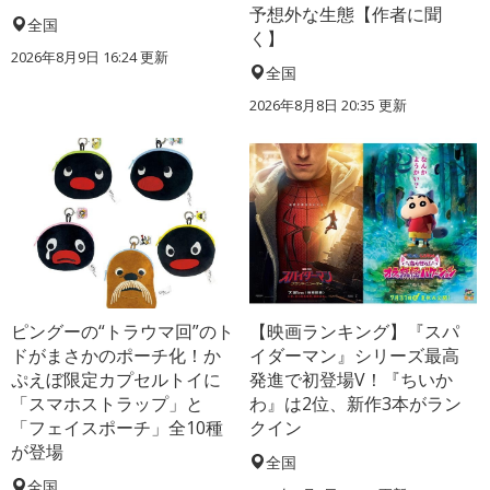
予想外な生態【作者に聞
全国
く】
2026年8月9日 16:24
更新
全国
2026年8月8日 20:35
更新
ピングーの“トラウマ回”のト
【映画ランキング】『スパ
ドがまさかのポーチ化！か
イダーマン』シリーズ最高
ぷえぼ限定カプセルトイに
発進で初登場V！『ちいか
「スマホストラップ」と
わ』は2位、新作3本がラン
「フェイスポーチ」全10種
クイン
が登場
全国
全国