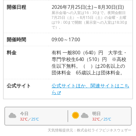
開催日程
2026年7月25日(土)～8月30日(日)
展示会場への入室は16：30まで。夜間会館日
7月25日（土）～8月15日（土）の金曜・土曜
は19：00まで開館（展示室への入室は18:30ま
で）。
開催時間
09:00～17:00
料金
有料 一般800（640）円 大学生・
専門学校生640（510）円 ※高校
生以下無料。（ ）は20名以上の
団体料金 65歳以上は団体料金。
公式サイト
公式サイトほか、関連サイトはこち
ら
今日
明日
32℃
／
25℃
32℃
／
25℃
天気情報提供元：株式会社ライフビジネスウェザー