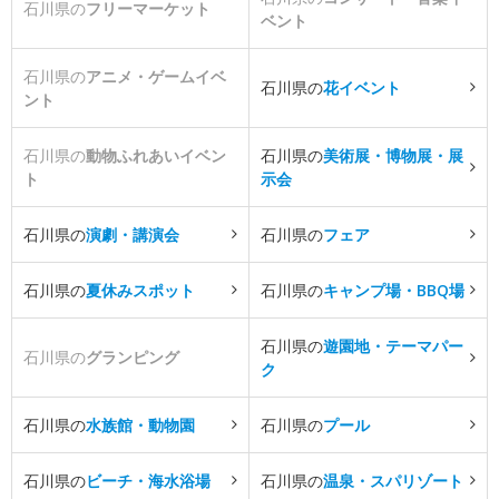
石川県の
フリーマーケット
ベント
石川県の
アニメ・ゲームイベ
石川県の
花イベント
ント
石川県の
動物ふれあいイベン
石川県の
美術展・博物展・展
ト
示会
石川県の
演劇・講演会
石川県の
フェア
石川県の
夏休みスポット
石川県の
キャンプ場・BBQ場
石川県の
遊園地・テーマパー
石川県の
グランピング
ク
石川県の
水族館・動物園
石川県の
プール
石川県の
ビーチ・海水浴場
石川県の
温泉・スパリゾート