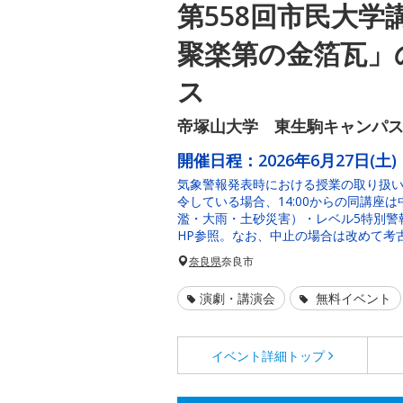
第558回市民大学
聚楽第の金箔瓦」
ス
帝塚山大学 東生駒キャンパス 
開催日程：
2026年6月27日(土)
気象警報発表時における授業の取り扱いに
令している場合、14:00からの同講座
濫・大雨・土砂災害）・レベル5特別警
HP参照。なお、中止の場合は改めて考
奈良県
奈良市
演劇・講演会
無料イベント
イベント詳細
トップ