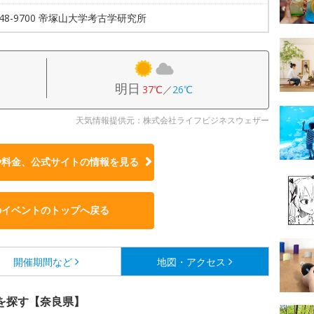
2-48-9700 帝塚山大学考古学研究所
明日
37℃
／
26℃
天気情報提供元：株式会社ライフビジネスウェザー
や料金、公式サイトの
情報を見る
のイベントのトップへ戻る
開催期間など
地図・アクセス
を探す【奈良県】