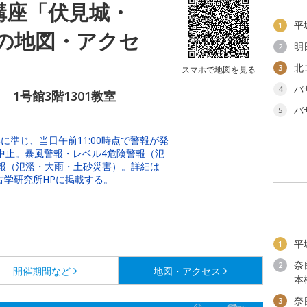
講座「伏見城・
平
1
の地図・アクセ
明
2
北
3
スマホで地図を見る
バ
4
1号館3階1301教室
バ
5
準じ、当日午前11:00時点で警報が発
は中止。暴風警報・レベル4危険警報（氾
報（氾濫・大雨・土砂災害）。詳細は
古学研究所HPに掲載する。
平
1
奈
2
開催期間など
地図・アクセス
本
奈
3