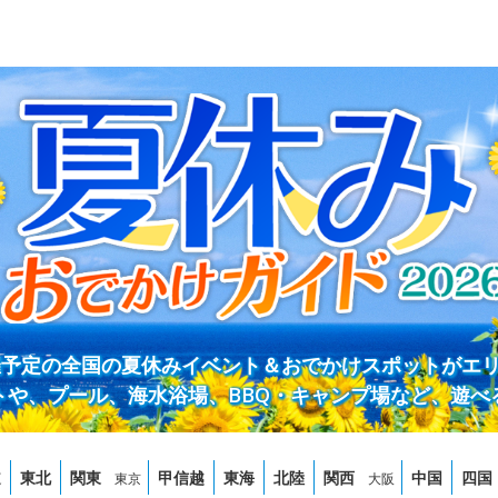
開催予定の全国の夏休みイベント＆おでかけスポットがエ
トや、プール、海水浴場、BBQ・キャンプ場など、遊べ
道
東北
関東
甲信越
東海
北陸
関西
中国
四国
東京
大阪