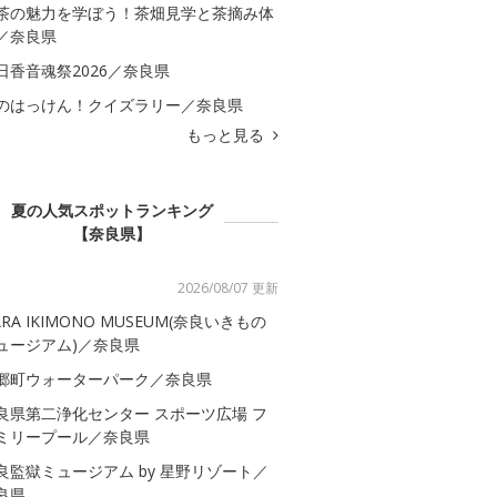
茶の魅力を学ぼう！茶畑見学と茶摘み体
／奈良県
日香音魂祭2026／奈良県
のはっけん！クイズラリー／奈良県
もっと見る
夏の人気スポットランキング
【奈良県】
2026/08/07 更新
ARA IKIMONO MUSEUM(奈良いきもの
ュージアム)／奈良県
郷町ウォーターパーク／奈良県
良県第二浄化センター スポーツ広場 フ
ミリープール／奈良県
良監獄ミュージアム by 星野リゾート／
良県