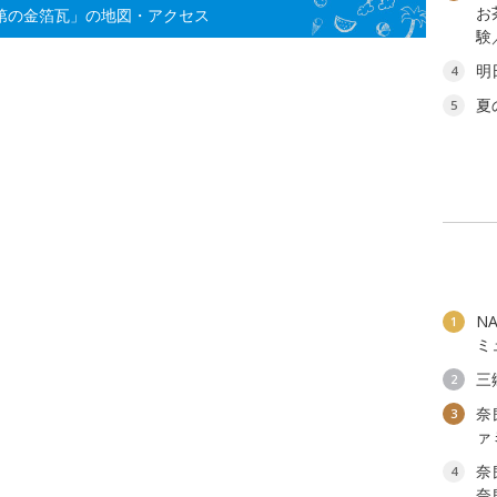
お
楽第の金箔瓦」の地図・アクセス
験
明
4
夏
5
N
1
ミ
三
2
奈
3
ァ
奈
4
奈