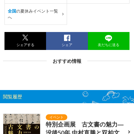
全国
の夏休みイベント一覧
へ
シェアする
シェア
友だちに送る
おすすめ情報
閲覧履歴
特別企画展 古文書の魅力―
没後50年 中村直勝と双柏文