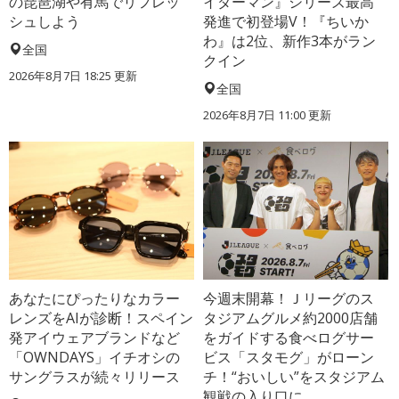
の琵琶湖や有馬でリフレッ
イダーマン』シリーズ最高
シュしよう
発進で初登場V！『ちいか
わ』は2位、新作3本がラン
全国
クイン
2026年8月7日 18:25
更新
全国
2026年8月7日 11:00
更新
あなたにぴったりなカラー
今週末開幕！Ｊリーグのス
レンズをAIが診断！スペイン
タジアムグルメ約2000店舗
発アイウェアブランドなど
をガイドする食べログサー
「OWNDAYS」イチオシの
ビス「スタモグ」がローン
サングラスが続々リリース
チ！“おいしい”をスタジアム
観戦の入り口に