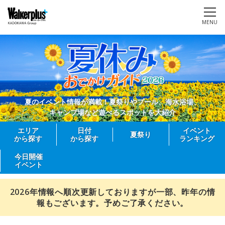
MENU
夏のイベント情報が満載！夏祭りやプール、海水浴場、
キャンプ場など遊べるスポットを大紹介
エリア
日付
イベント
夏祭り
から探す
から探す
ランキング
今日開催
イベント
2026年情報へ順次更新しておりますが一部、昨年の情
報もございます。予めご了承ください。