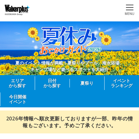
MENU
夏のイベント情報が満載！夏祭りやプール、海水浴場、
キャンプ場など遊べるスポットを大紹介
エリア
日付
イベント
夏祭り
から探す
から探す
ランキング
今日開催
イベント
2026年情報へ順次更新しておりますが一部、昨年の情
報もございます。予めご了承ください。