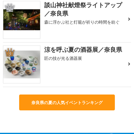
談山神社献燈祭ライトアップ
2
／奈良県
森に浮かぶ社と灯籠が祈りの時間を紡ぐ
涼を呼ぶ夏の酒器展／奈良県
3
匠の技が光る酒器展
奈良県の夏の人気イベントランキング