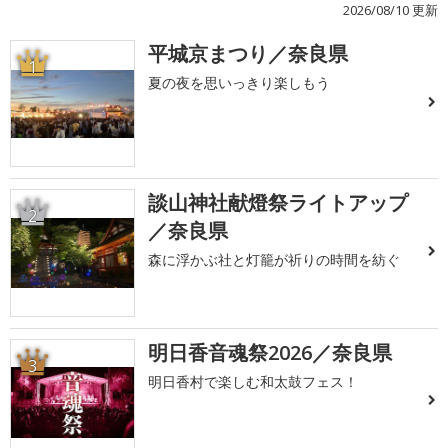
2026/08/10 更新
平城京まつり／奈良県
1
夏の夜を思いっきり楽しもう
談山神社献燈祭ライトアップ
2
／奈良県
森に浮かぶ社と灯籠が祈りの時間を紡ぐ
明日香音魂祭2026／奈良県
3
明日香村で楽しむ和太鼓フェス！