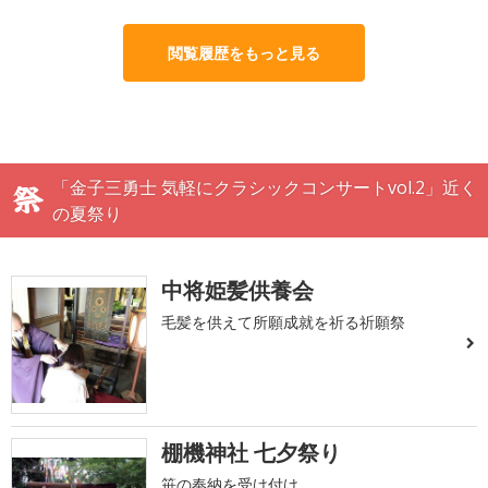
閲覧履歴をもっと見る
「金子三勇士 気軽にクラシックコンサートvol.2」近く
の夏祭り
中将姫髪供養会
毛髪を供えて所願成就を祈る祈願祭
棚機神社 七夕祭り
笹の奉納を受け付け