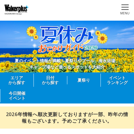
MENU
夏のイベント情報が満載！夏祭りやプール、海水浴場、
キャンプ場など遊べるスポットを大紹介
エリア
日付
イベント
夏祭り
から探す
から探す
ランキング
今日開催
イベント
2026年情報へ順次更新しておりますが一部、昨年の情
報もございます。予めご了承ください。