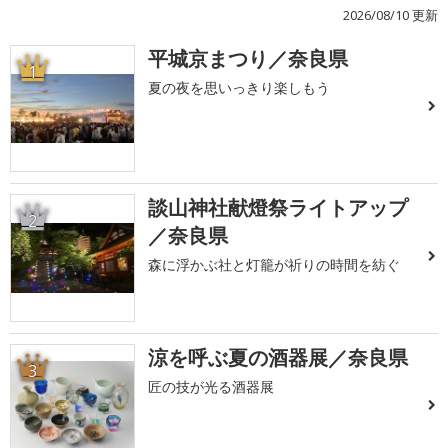
2026/08/10 更新
平城京まつり／奈良県
1
夏の夜を思いっきり楽しもう
談山神社献燈祭ライトアップ
2
／奈良県
森に浮かぶ社と灯籠が祈りの時間を紡ぐ
涼を呼ぶ夏の酒器展／奈良県
3
匠の技が光る酒器展