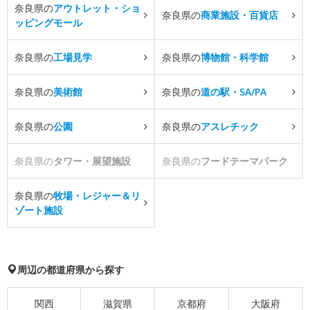
奈良県の
アウトレット・ショ
奈良県の
商業施設・百貨店
ッピングモール
奈良県の
工場見学
奈良県の
博物館・科学館
奈良県の
美術館
奈良県の
道の駅・SA/PA
奈良県の
公園
奈良県の
アスレチック
奈良県の
タワー・展望施設
奈良県の
フードテーマパーク
奈良県の
牧場・レジャー＆リ
ゾート施設
周辺の都道府県から探す
関西
滋賀県
京都府
大阪府