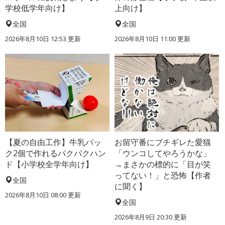
学校低学年向け】
上向け】
全国
全国
2026年8月10日 12:53
更新
2026年8月10日 11:00
更新
【夏の自由工作】牛乳パッ
お留守番にブチギレた愛猫
ク2個で作れるパクパクハン
「ウンコしてやろうかな」
ド【小学校全学年向け】
→まさかの標的に「目が笑
ってない！」と恐怖【作者
全国
に聞く】
2026年8月10日 08:00
更新
全国
2026年8月9日 20:30
更新