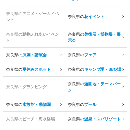
奈良県の
アニメ・ゲームイベ
奈良県の
花イベント
ント
奈良県の
動物ふれあいイベン
奈良県の
美術展・博物展・展
ト
示会
奈良県の
演劇・講演会
奈良県の
フェア
奈良県の
夏休みスポット
奈良県の
キャンプ場・BBQ場
奈良県の
遊園地・テーマパー
奈良県の
グランピング
ク
奈良県の
水族館・動物園
奈良県の
プール
奈良県の
ビーチ・海水浴場
奈良県の
温泉・スパリゾート