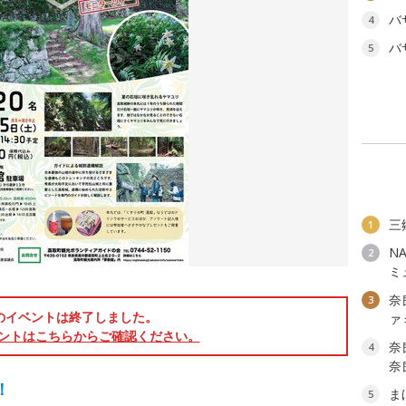
バ
4
バ
5
三
1
N
2
ミ
奈
3
のイベントは終了しました。
ァ
ントはこちらからご確認ください。
奈
4
奈
！
ま
5