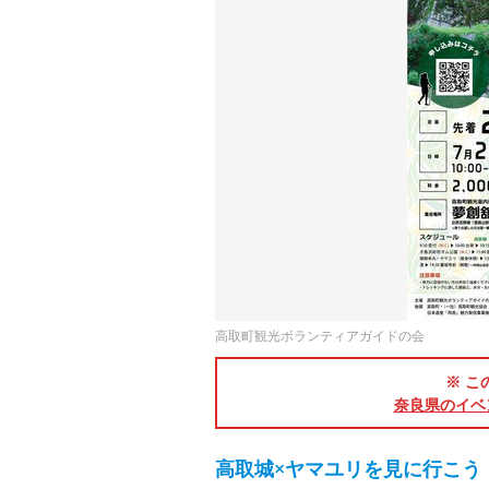
高取町観光ボランティアガイドの会
※ こ
奈良県のイベ
高取城×ヤマユリを見に行こう