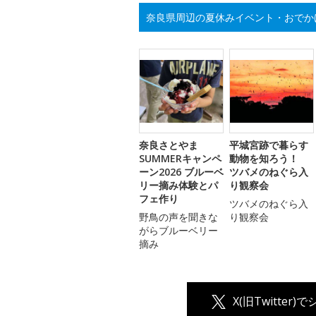
奈良県周辺の夏休みイベント・おでか
奈良さとやま
平城宮跡で暮らす
SUMMERキャンペ
動物を知ろう！
ーン2026 ブルーベ
ツバメのねぐら入
リー摘み体験とパ
り観察会
フェ作り
ツバメのねぐら入
野鳥の声を聞きな
り観察会
がらブルーベリー
摘み
X(旧Twitter)