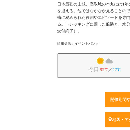
日本最強の山城、高取城の本丸には1年
を迎える。他ではなかなか見ることの
構に秘められた役割やエピソードを専
る。トレッキングに適した服装と、水分
受付終了）。
情報提供：イベントバンク
今日
35℃
／
27℃
開催期間
地図・ア