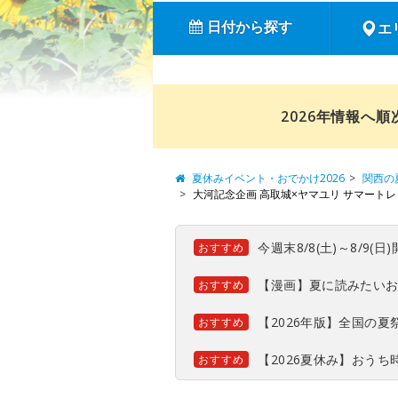
日付から探す
エ
2026年情報へ
夏休みイベント・おでかけ2026
関西の
大河記念企画 高取城×ヤマユリ サマート
今週末8/8(土)～8/9
おすすめ
【漫画】夏に読みたい
おすすめ
【2026年版】全国の
おすすめ
【2026夏休み】おう
おすすめ