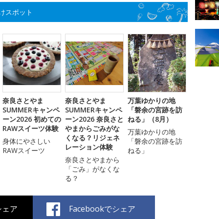
けスポット
奈良さとやま
奈良さとやま
万葉ゆかりの地
SUMMERキャンペ
SUMMERキャンペ
「磐余の宮跡を訪
ーン2026 初めての
ーン2026 奈良さと
ねる」（8月）
RAWスイーツ体験
やまからごみがな
万葉ゆかりの地
くなる？リジェネ
身体にやさしい
「磐余の宮跡を訪
レーション体験
RAWスイーツ
ねる」
奈良さとやまから
「ごみ」がなくな
る？
でシェア
Facebookでシェア