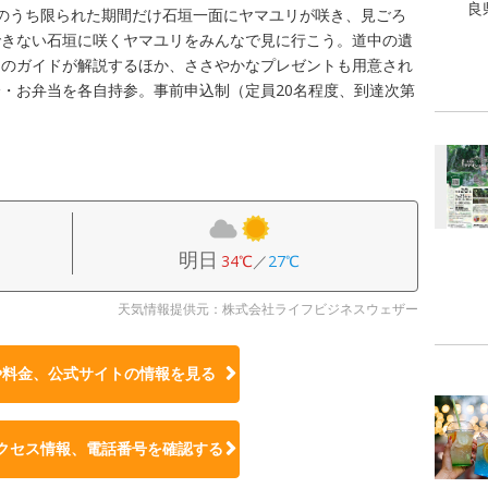
良
のうち限られた期間だけ石垣一面にヤマユリが咲き、見ごろ
できない石垣に咲くヤマユリをみんなで見に行こう。道中の遺
門のガイドが解説するほか、ささやかなプレゼントも用意され
・お弁当を各自持参。事前申込制（定員20名程度、到達次第
明日
34℃
／
27℃
天気情報提供元：株式会社ライフビジネスウェザー
や料金、公式サイトの
情報を見る
クセス情報、電話番号を確認する