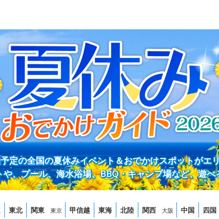
開催予定の全国の夏休みイベント＆おでかけスポットがエ
トや、プール、海水浴場、BBQ・キャンプ場など、遊べ
道
東北
関東
甲信越
東海
北陸
関西
中国
四国
東京
大阪