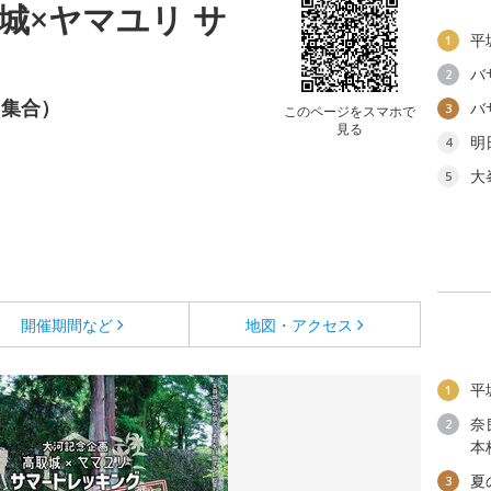
城×ヤマユリ サ
平
1
バ
2
（集合）
バ
3
このページをスマホで
見る
明
4
大
5
開催期間など
地図・アクセス
平
1
奈
2
本
夏
3