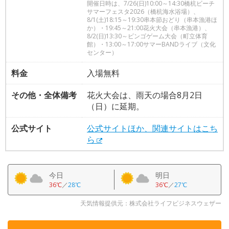
開催日時は、7/26(日)10:00～14:30橋杭ビーチ
サマーフェスタ2026（橋杭海水浴場）、
8/1(土)18:15～19:30串本節おどり（串本漁港ほ
か）・19:45～21:00花火大会（串本漁港）、
8/2(日)13:30～ビンゴゲーム大会（町立体育
館）・13:00～17:00サマーBANDライブ（文化
センター）
料金
入場無料
その他・全体備考
花火大会は、雨天の場合8月2日
（日）に延期。
公式サイト
公式サイトほか、関連サイトはこち
ら
今日
明日
36℃
／
28℃
36℃
／
27℃
天気情報提供元：株式会社ライフビジネスウェザー