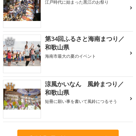
江戸時代に始まった黒江のお祭り
第34回ふるさと海南まつり／
2
和歌山県
海南市最大の夏のイベント
涼風かいなん 風鈴まつり／
3
和歌山県
短冊に願い事を書いて風鈴につるそう