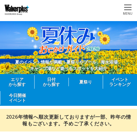
MENU
夏のイベント情報が満載！夏祭りやプール、海水浴場、
キャンプ場など遊べるスポットを大紹介
エリア
日付
イベント
夏祭り
から探す
から探す
ランキング
今日開催
イベント
2026年情報へ順次更新しておりますが一部、昨年の情
報もございます。予めご了承ください。