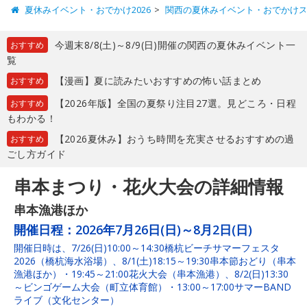
夏休みイベント・おでかけ2026
関西の夏休みイベント・おでかけ
今週末8/8(土)～8/9(日)開催の関西の夏休みイベント一
おすすめ
覧
【漫画】夏に読みたいおすすめの怖い話まとめ
おすすめ
【2026年版】全国の夏祭り注目27選。見どころ・日程
おすすめ
もわかる！
【2026夏休み】おうち時間を充実させるおすすめの過
おすすめ
ごし方ガイド
串本まつり・花火大会の詳細情報
串本漁港ほか
開催日程：
2026年7月26日(日)～8月2日(日)
開催日時は、7/26(日)10:00～14:30橋杭ビーチサマーフェスタ
2026（橋杭海水浴場）、8/1(土)18:15～19:30串本節おどり（串本
漁港ほか）・19:45～21:00花火大会（串本漁港）、8/2(日)13:30
～ビンゴゲーム大会（町立体育館）・13:00～17:00サマーBAND
ライブ（文化センター）