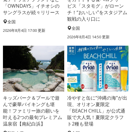
「OWNDAYS」イチオシの
ビス「スタモグ」がローン
サングラスが続々リリース
チ！“おいしい”をスタジアム
観戦の入り口に
全国
全国
2026年8月4日 17:00
更新
2026年8月4日 14:50
更新
キッズパーク＆プールで遊
冷やすと缶に“沖縄の海”が出
んで豪華バイキングも堪
現、オリオン夏限定
能！ファミリー旅の願いを
「BEACH CHILL」が公式通
叶える2つの最旬プレミアム
販で大人気！夏限定クラフ
温泉宿【南紀白浜】
ト2種も登場