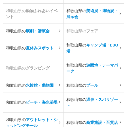
和歌山県の
動物ふれあいイベ
和歌山県の
美術展・博物展・
ント
展示会
和歌山県の
演劇・講演会
和歌山県の
フェア
和歌山県の
キャンプ場・BBQ
和歌山県の
夏休みスポット
場
和歌山県の
遊園地・テーマパ
和歌山県の
グランピング
ーク
和歌山県の
水族館・動物園
和歌山県の
プール
和歌山県の
温泉・スパリゾー
和歌山県の
ビーチ・海水浴場
ト
和歌山県の
アウトレット・シ
和歌山県の
商業施設・百貨店
ョッピングモール