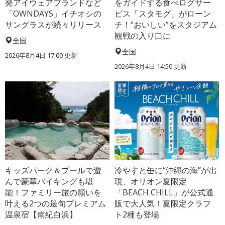
発アイウェアブランドなど
をガイドする食べログサー
「OWNDAYS」イチオシの
ビス「スタモグ」がローン
サングラスが続々リリース
チ！“おいしい”をスタジアム
観戦の入り口に
全国
全国
2026年8月4日 17:00
更新
2026年8月4日 14:50
更新
キッズパーク＆プールで遊
冷やすと缶に“沖縄の海”が出
んで豪華バイキングも堪
現、オリオン夏限定
能！ファミリー旅の願いを
「BEACH CHILL」が公式通
叶える2つの最旬プレミアム
販で大人気！夏限定クラフ
温泉宿【南紀白浜】
ト2種も登場