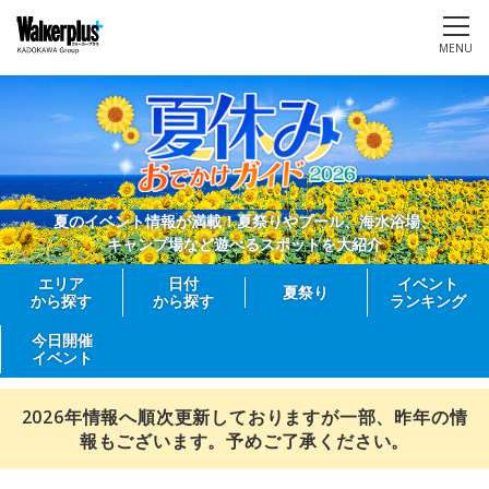
MENU
夏のイベント情報が満載！夏祭りやプール、海水浴場、
キャンプ場など遊べるスポットを大紹介
エリア
日付
イベント
夏祭り
から探す
から探す
ランキング
今日開催
イベント
2026年情報へ順次更新しておりますが一部、昨年の情
報もございます。予めご了承ください。