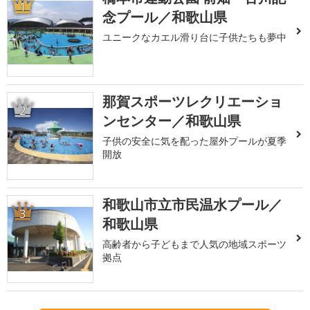
1
念プール／和歌山県
ユニークなカエル滑り台に子供たちも夢中
那賀スポーツレクリエーショ
2
ンセンター／和歌山県
子供の安全に気を配った屋外プールが夏季
開放
和歌山市立市民温水プール／
3
和歌山県
高齢者から子どもまで人気の地域スポーツ
拠点