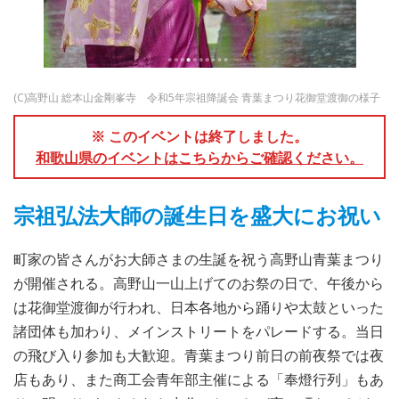
(C)高野山 総本山金剛峯寺 令和5年宗祖降誕会 青葉まつり花御堂渡御の様子
※ このイベントは終了しました。
和歌山県のイベントはこちらからご確認ください。
宗祖弘法大師の誕生日を盛大にお祝い
町家の皆さんがお大師さまの生誕を祝う高野山青葉まつり
が開催される。高野山一山上げてのお祭の日で、午後から
は花御堂渡御が行われ、日本各地から踊りや太鼓といった
諸団体も加わり、メインストリートをパレードする。当日
の飛び入り参加も大歓迎。青葉まつり前日の前夜祭では夜
店もあり、また商工会青年部主催による「奉燈行列」もあ