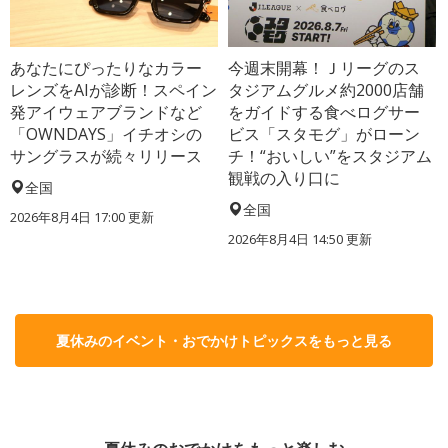
あなたにぴったりなカラー
今週末開幕！Ｊリーグのス
レンズをAIが診断！スペイン
タジアムグルメ約2000店舗
発アイウェアブランドなど
をガイドする食べログサー
「OWNDAYS」イチオシの
ビス「スタモグ」がローン
サングラスが続々リリース
チ！“おいしい”をスタジアム
観戦の入り口に
全国
全国
2026年8月4日 17:00
更新
2026年8月4日 14:50
更新
夏休みのイベント・おでかけトピックスをもっと見る