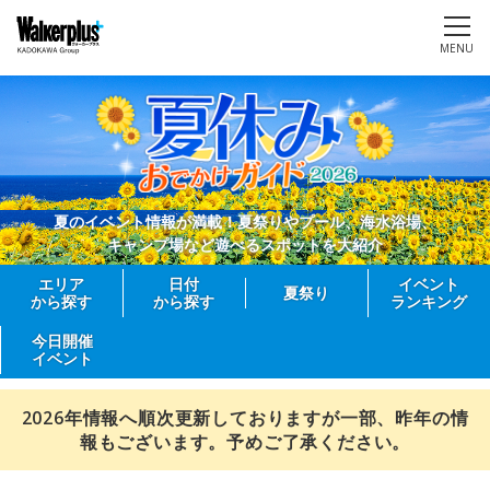
MENU
夏のイベント情報が満載！夏祭りやプール、海水浴場、
キャンプ場など遊べるスポットを大紹介
エリア
日付
イベント
夏祭り
から探す
から探す
ランキング
今日開催
イベント
2026年情報へ順次更新しておりますが一部、昨年の情
報もございます。予めご了承ください。