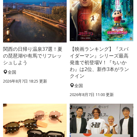
関西の日帰り温泉37選！夏
【映画ランキング】『スパ
の琵琶湖や有馬でリフレッ
イダーマン』シリーズ最高
シュしよう
発進で初登場V！『ちいか
わ』は2位、新作3本がラン
全国
クイン
2026年8月7日 18:25
更新
全国
2026年8月7日 11:00
更新