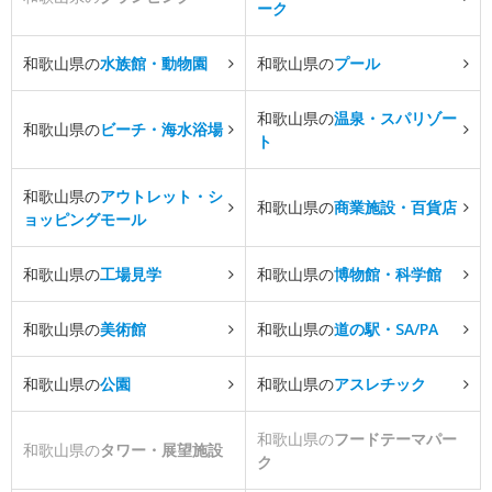
ーク
和歌山県の
水族館・動物園
和歌山県の
プール
和歌山県の
温泉・スパリゾー
和歌山県の
ビーチ・海水浴場
ト
和歌山県の
アウトレット・シ
和歌山県の
商業施設・百貨店
ョッピングモール
和歌山県の
工場見学
和歌山県の
博物館・科学館
和歌山県の
美術館
和歌山県の
道の駅・SA/PA
和歌山県の
公園
和歌山県の
アスレチック
和歌山県の
フードテーマパー
和歌山県の
タワー・展望施設
ク