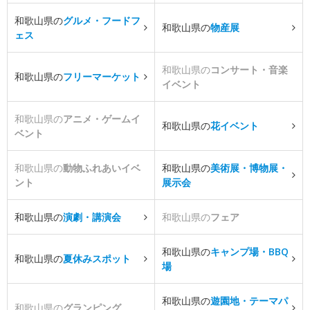
和歌山県の
グルメ・フードフ
和歌山県の
物産展
ェス
和歌山県の
コンサート・音楽
和歌山県の
フリーマーケット
イベント
和歌山県の
アニメ・ゲームイ
和歌山県の
花イベント
ベント
和歌山県の
動物ふれあいイベ
和歌山県の
美術展・博物展・
ント
展示会
和歌山県の
演劇・講演会
和歌山県の
フェア
和歌山県の
キャンプ場・BBQ
和歌山県の
夏休みスポット
場
和歌山県の
遊園地・テーマパ
和歌山県の
グランピング