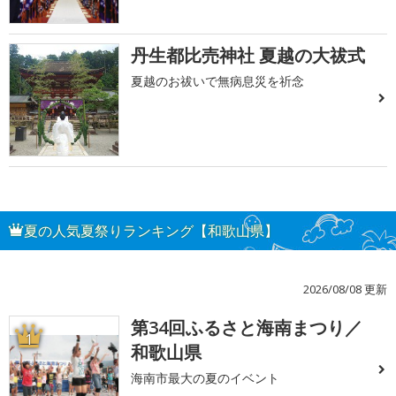
丹生都比売神社 夏越の大祓式
夏越のお祓いで無病息災を祈念
夏の人気夏祭りランキング【和歌山県】
2026/08/08 更新
第34回ふるさと海南まつり／
1
和歌山県
海南市最大の夏のイベント