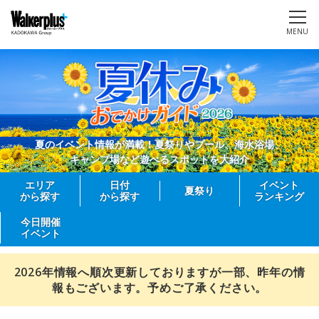
MENU
夏のイベント情報が満載！夏祭りやプール、海水浴場、
キャンプ場など遊べるスポットを大紹介
エリア
日付
イベント
夏祭り
から探す
から探す
ランキング
今日開催
イベント
2026年情報へ順次更新しておりますが一部、昨年の情
報もございます。予めご了承ください。