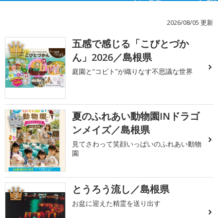
2026/08/05 更新
五感で感じる「こびとづか
1
ん」2026／島根県
庭園と“コビト”が織りなす不思議な世界
夏のふれあい動物園INドラゴ
2
ンメイズ／島根県
見てさわって笑顔いっぱいのふれあい動物
園
とうろう流し／島根県
3
お盆に迎えた精霊を送り出す