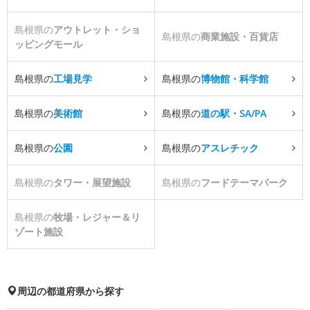
島根県の
アウトレット・ショ
島根県の
商業施設・百貨店
ッピングモール
島根県の
工場見学
島根県の
博物館・科学館
島根県の
美術館
島根県の
道の駅・SA/PA
島根県の
公園
島根県の
アスレチック
島根県の
タワー・展望施設
島根県の
フードテーマパーク
島根県の
牧場・レジャー＆リ
ゾート施設
周辺の都道府県から探す