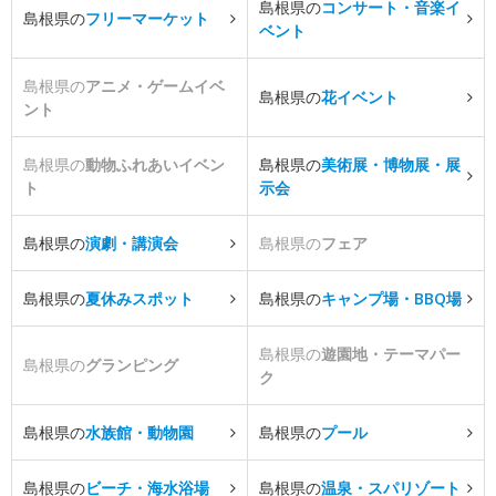
島根県の
コンサート・音楽イ
島根県の
フリーマーケット
ベント
島根県の
アニメ・ゲームイベ
島根県の
花イベント
ント
島根県の
動物ふれあいイベン
島根県の
美術展・博物展・展
ト
示会
島根県の
演劇・講演会
島根県の
フェア
島根県の
夏休みスポット
島根県の
キャンプ場・BBQ場
島根県の
遊園地・テーマパー
島根県の
グランピング
ク
島根県の
水族館・動物園
島根県の
プール
島根県の
ビーチ・海水浴場
島根県の
温泉・スパリゾート