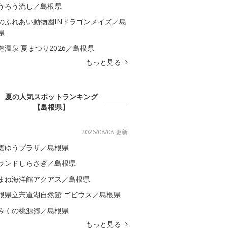
うろう流し／島根県
のふれあい動物園INドラゴンメイズ／島
県
造温泉 夏まつり2026／島根県
もっと見る
夏の人気スポットランキング
【島根県】
2026/08/08 更新
雲ゆうプラザ／島根県
ランドしらさぎ／島根県
まね海洋館アクアス／島根県
根県立宍道湖自然館 ゴビウス／島根県
みくの桃源郷／島根県
もっと見る