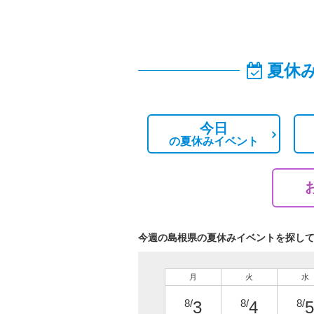
夏休
今日
の
夏休みイベント
今週の島根県の夏休みイベントを探し
月
火
水
8/
8/
8/
3
4
5