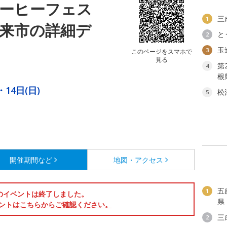
コーヒーフェス
三
1
n安来市の詳細デ
と
2
玉
3
このページをスマホで
見る
第
4
根
・14日(日)
松
5
開催期間など
地図・アクセス
五
1
のイベントは終了しました。
県
ントはこちらからご確認ください。
三
2