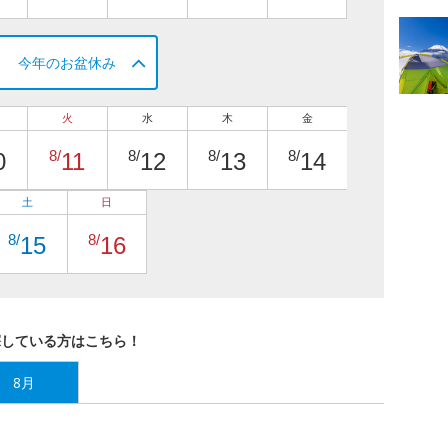
今年のお盆休み
火
水
木
金
8/
8/
8/
8/
0
11
12
13
14
土
日
8/
8/
15
16
探している方はこちら！
8月