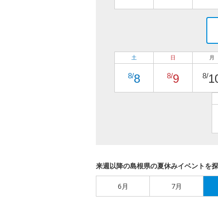
土
日
月
8/
8/
8/
8
9
1
来週以降の島根県の夏休みイベントを
6月
7月