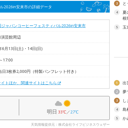
と
3
2026in安来市の詳細データ
夏
4
根
回ジャパンコーヒーフェスティバル2026in安来市
玉
5
節演芸館周辺
年6月13日(土)・14日(日)
～17:00
当日3枚券2,000円（特製パンフレット付き）
サイトほか、関連サイトはこちら
出
1
夢
2
し
3
島
4
明日
33℃
／
27℃
か
5
天気情報提供元：株式会社ライフビジネスウェザー