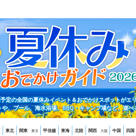
開催予定の全国の夏休みイベント＆おでかけスポットがエ
トや、プール、海水浴場、BBQ・キャンプ場など、遊べ
道
東北
関東
甲信越
東海
北陸
関西
中国
四国
東京
大阪