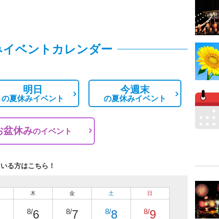
みイベントカレンダー
明日
今週末
の
夏休みイベント
の
夏休みイベント
お盆休み
の
イベント
ている方はこちら！
木
金
土
日
8/
8/
8/
8/
6
7
8
9