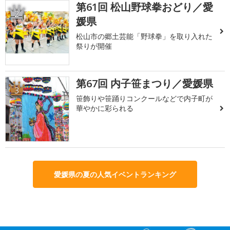
第61回 松山野球拳おどり／愛
2
媛県
松山市の郷土芸能「野球拳」を取り入れた
祭りが開催
第67回 内子笹まつり／愛媛県
3
笹飾りや笹踊りコンクールなどで内子町が
華やかに彩られる
愛媛県の夏の人気イベントランキング