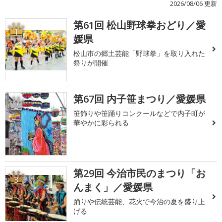
2026/08/06 更新
第61回 松山野球拳おどり／愛
1
媛県
松山市の郷土芸能「野球拳」を取り入れた
祭りが開催
第67回 内子笹まつり／愛媛県
2
笹飾りや笹踊りコンクールなどで内子町が
華やかに彩られる
第29回 今治市民のまつり「お
3
んまく」／愛媛県
踊りや伝統芸能、花火で今治の夏を盛り上
げる