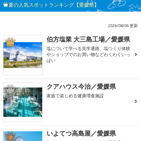
夏の人気スポットランキング【愛媛県】
2026/08/06 更新
伯方塩業 大三島工場／愛媛県
1
塩について学べる見学通路、塩つくり体験
やショップでのお買い物などわくわくいっ
ぱい
クアハウス今治／愛媛県
2
家族で楽しめる健康増進施設
いよてつ高島屋／愛媛県
3