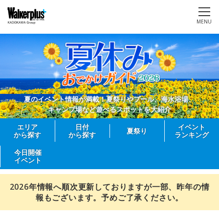
MENU
夏のイベント情報が満載！夏祭りやプール、海水浴場、
キャンプ場など遊べるスポットを大紹介
エリア
日付
イベント
夏祭り
から探す
から探す
ランキング
今日開催
イベント
2026年情報へ順次更新しておりますが一部、昨年の情
報もございます。予めご了承ください。