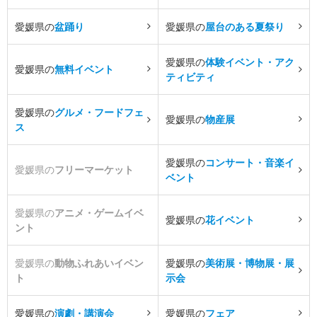
愛媛県の
盆踊り
愛媛県の
屋台のある夏祭り
愛媛県の
体験イベント・アク
愛媛県の
無料イベント
ティビティ
愛媛県の
グルメ・フードフェ
愛媛県の
物産展
ス
愛媛県の
コンサート・音楽イ
愛媛県の
フリーマーケット
ベント
愛媛県の
アニメ・ゲームイベ
愛媛県の
花イベント
ント
愛媛県の
動物ふれあいイベン
愛媛県の
美術展・博物展・展
ト
示会
愛媛県の
演劇・講演会
愛媛県の
フェア