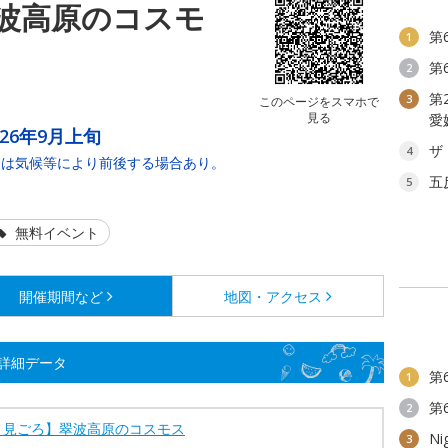
波高原のコスモ
第
1
第
2
第
3
このページをスマホで
見る
愛
026年9月上旬
ザ
4
期は気候等により前後する場合あり。
五
5
無料イベント
開催期間など
地図・アクセス
詳細データ
第
1
第
2
・見ごろ】翠波高原のコスモス
Ni
3