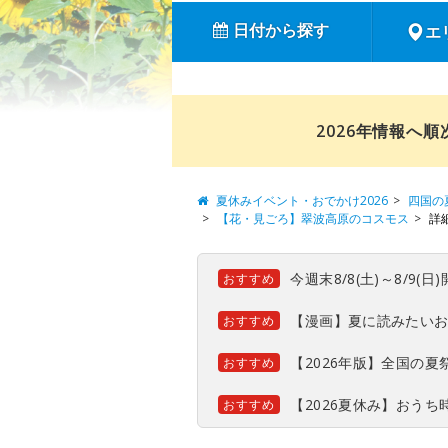
日付から探す
エ
2026年情報へ
夏休みイベント・おでかけ2026
四国の
【花・見ごろ】翠波高原のコスモス
詳
今週末8/8(土)～8/9
おすすめ
【漫画】夏に読みたい
おすすめ
【2026年版】全国の
おすすめ
【2026夏休み】おう
おすすめ