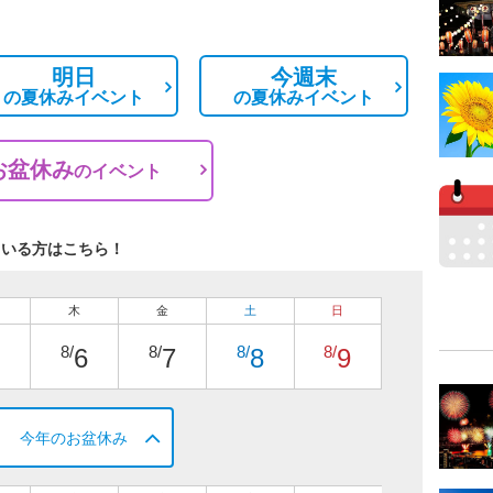
明日
今週末
の
夏休みイベント
の
夏休みイベント
お盆休み
の
イベント
ている方はこちら！
木
金
土
日
8/
8/
8/
8/
6
7
8
9
今年のお盆休み