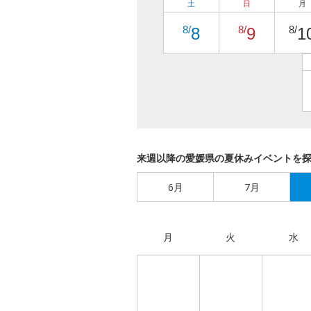
土
日
月
8/
8/
8/
8
9
1
来週以降の愛媛県の夏休みイベントを
6月
7月
月
火
水