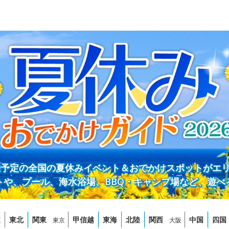
開催予定の全国の夏休みイベント＆おでかけスポットがエ
トや、プール、海水浴場、BBQ・キャンプ場など、遊べ
道
東北
関東
甲信越
東海
北陸
関西
中国
四国
東京
大阪