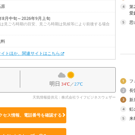
高原
第
4
愛
6年8月中旬～2026年9月上旬
思
5
は見ごろ時期の目安、見ごろ時期は気候等により前後する場合
無料
サイトほか、関連サイトはこちら
フ
1
明日
34℃
／
27℃
長
2
天気情報提供元：株式会社ライフビジネスウェザー
新
3
虹
4
クセス情報、電話番号を確認する
来
5