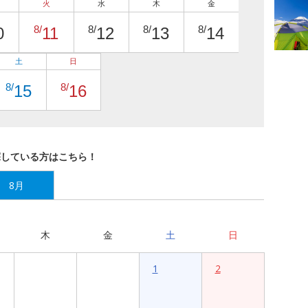
火
水
木
金
8/
8/
8/
8/
0
11
12
13
14
土
日
8/
8/
15
16
探している方はこちら！
8月
木
金
土
日
1
2