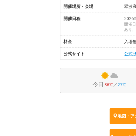
開催場所・会場
翠波
開催日程
202
開催日
あり。
料金
入場
公式サイト
公式
今日
36℃
／
27℃
地図・ア