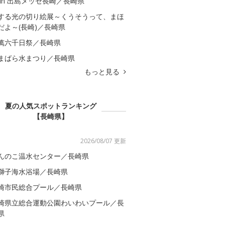
 in 出島メッセ長崎／長崎県
する光の切り絵展～くうそうって、まほ
だよ～(長崎)／長崎県
萬六千日祭／長崎県
まばら水まつり／長崎県
もっと見る
夏の人気スポットランキング
【長崎県】
2026/08/07 更新
んのこ温水センター／長崎県
獅子海水浴場／長崎県
崎市民総合プール／長崎県
崎県立総合運動公園わいわいプール／長
県