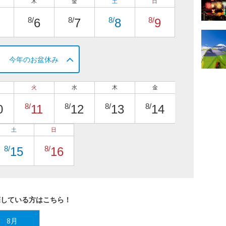
木
金
土
日
8/
8/
8/
8/
6
7
8
9
今年のお盆休み
火
水
木
金
8/
8/
8/
8/
0
11
12
13
14
土
日
8/
8/
15
16
探している方はこちら！
8月