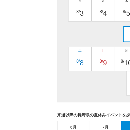
月
火
水
8/
8/
8/
3
4
5
土
日
月
8/
8/
8/
8
9
1
来週以降の長崎県の夏休みイベントを
6月
7月