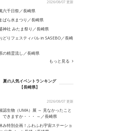
2026/08/07 更新
萬六千日祭／長崎県
まばら水まつり／長崎県
盛神社 みたま祭り／長崎県
おどりフェスティバル in SASEBO／長崎
原の精霊流し／長崎県
もっと見る
夏の人気イベントランキング
【長崎県】
2026/08/07 更新
確認生物（UMA）展 ～ 見なかったこと
、できますか・・・ ～／長崎県
休み特別企画！ふわふわ宇宙ステーショ