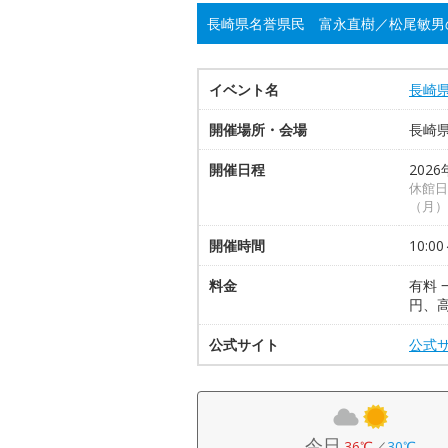
長崎県名誉県民 富永直樹／松尾敏男
イベント名
長崎
開催場所・会場
長崎
開催日程
2026
休館日
（月）
開催時間
10:00
料金
有料 
円、
公式サイト
公式
今日
36℃
／
30℃