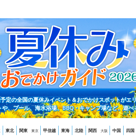
開催予定の全国の夏休みイベント＆おでかけスポットがエ
トや、プール、海水浴場、BBQ・キャンプ場など、遊べ
道
東北
関東
甲信越
東海
北陸
関西
中国
四国
東京
大阪