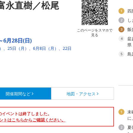
富永直樹／松尾
四
1
し
2
飯
3
このページをスマホで
見る
盆
4
～6月28日(日)
県
月）、25日（月）、6月8日（月）、22日
。
島
5
開催期間など
地図・アクセス
未
1
のイベントは終了しました。
に
ントはこちらからご確認ください。
夏
2