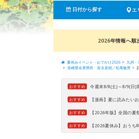
日付から探す
エ
2026年情報へ
夏休みイベント・おでかけ2026
九州・
長崎県名誉県民 富永直樹／松尾敏男
今週末8/8(土)～8/9
おすすめ
【漫画】夏に読みたい
おすすめ
【2026年版】全国の
おすすめ
【2026夏休み】おう
おすすめ