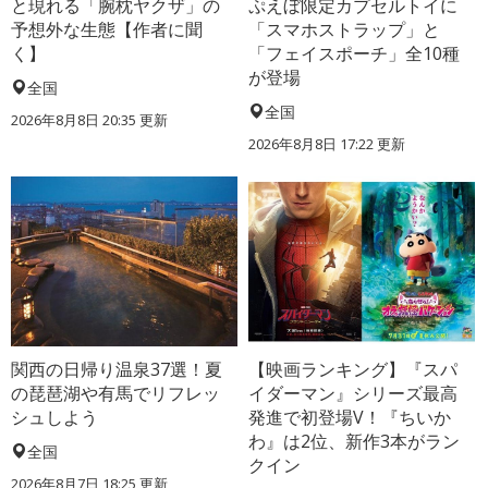
と現れる「腕枕ヤクザ」の
ぷえぼ限定カプセルトイに
予想外な生態【作者に聞
「スマホストラップ」と
く】
「フェイスポーチ」全10種
が登場
全国
全国
2026年8月8日 20:35
更新
2026年8月8日 17:22
更新
関西の日帰り温泉37選！夏
【映画ランキング】『スパ
の琵琶湖や有馬でリフレッ
イダーマン』シリーズ最高
シュしよう
発進で初登場V！『ちいか
わ』は2位、新作3本がラン
全国
クイン
2026年8月7日 18:25
更新