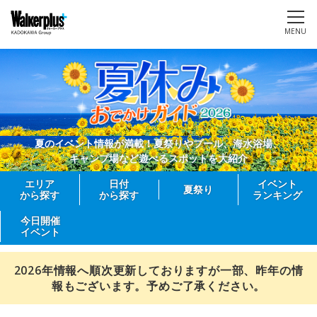
MENU
夏のイベント情報が満載！夏祭りやプール、海水浴場、
キャンプ場など遊べるスポットを大紹介
エリア
日付
イベント
夏祭り
から探す
から探す
ランキング
今日開催
イベント
2026年情報へ順次更新しておりますが一部、昨年の情
報もございます。予めご了承ください。