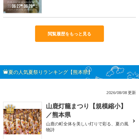
閲覧履歴をもっと見る
夏の人気夏祭りランキング【熊本県】
2026/08/08 更新
山鹿灯籠まつり【規模縮小】
1
／熊本県
山鹿の町全体を美しい灯りで彩る、夏の風
物詩