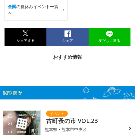
全国
の夏休みイベント一覧
へ
シェアする
シェア
友だちに送る
おすすめ情報
閲覧履歴
古町蚤の市 VOL.23
熊本県・熊本市中央区