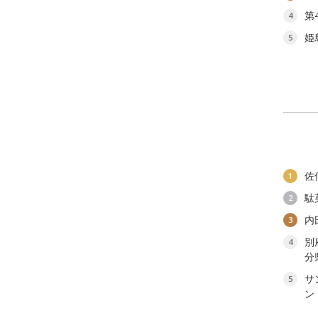
第
4
姫
5
佐
1
駄
2
内
3
別
4
分
サ
5
ン