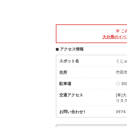
※ こ
大分県のイベ
アクセス情報
スポット名
くじ
住所
竹田市
駐車場
〇 3
交通アクセス
[車]
りタク
お問い合わせ1
0974