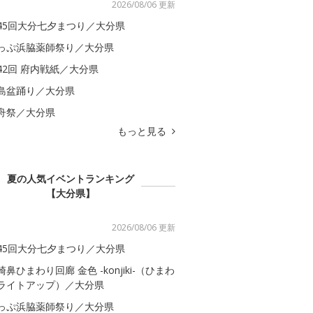
2026/08/06 更新
45回大分七夕まつり／大分県
っぷ浜脇薬師祭り／大分県
42回 府内戦紙／大分県
島盆踊り／大分県
舟祭／大分県
もっと見る
夏の人気イベントランキング
【大分県】
2026/08/06 更新
45回大分七夕まつり／大分県
崎鼻ひまわり回廊 金色 -konjiki-（ひまわ
ライトアップ）／大分県
っぷ浜脇薬師祭り／大分県