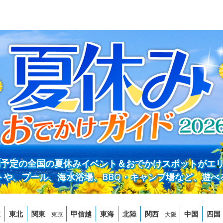
開催予定の全国の夏休みイベント＆おでかけスポットがエ
トや、プール、海水浴場、BBQ・キャンプ場など、遊べ
道
東北
関東
甲信越
東海
北陸
関西
中国
四国
東京
大阪