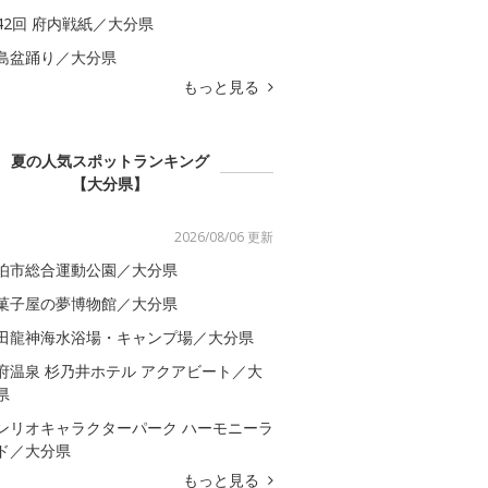
42回 府内戦紙／大分県
島盆踊り／大分県
もっと見る
夏の人気スポットランキング
【大分県】
2026/08/06 更新
伯市総合運動公園／大分県
菓子屋の夢博物館／大分県
田龍神海水浴場・キャンプ場／大分県
府温泉 杉乃井ホテル アクアビート／大
県
ンリオキャラクターパーク ハーモニーラ
ド／大分県
もっと見る