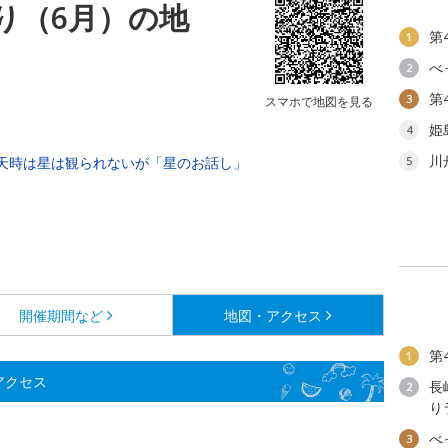
り（6月）の地
第
1
べ
2
第
3
スマホで地図を見る
姫
4
川
天時は星は観られないが「星のお話し」
5
開催期間など
地図・アクセス
第
1
アクセス
長
2
り
べ
3