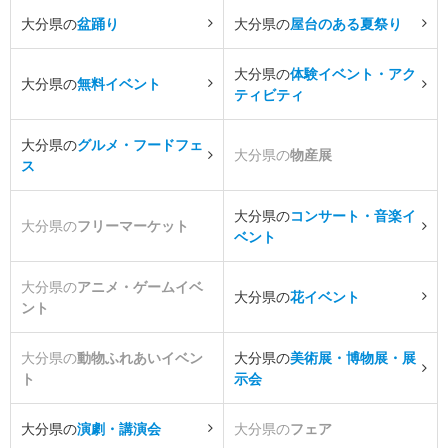
大分県の
盆踊り
大分県の
屋台のある夏祭り
大分県の
体験イベント・アク
大分県の
無料イベント
ティビティ
大分県の
グルメ・フードフェ
大分県の
物産展
ス
大分県の
コンサート・音楽イ
大分県の
フリーマーケット
ベント
大分県の
アニメ・ゲームイベ
大分県の
花イベント
ント
大分県の
動物ふれあいイベン
大分県の
美術展・博物展・展
ト
示会
大分県の
演劇・講演会
大分県の
フェア