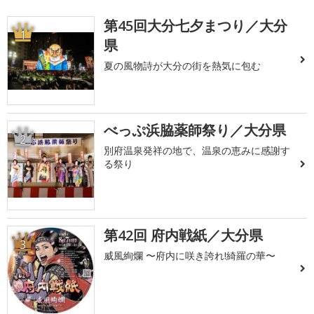
第45回大分七夕まつり／大分
1
県
夏の風物詩が大分の街を熱気に包む
べっぷ浜脇薬師祭り／大分県
2
別府温泉発祥の地で、温泉の恵みに感謝す
る祭り
第42回 府内戦紙／大分県
3
威風絢爛 〜府内に咲き誇れ!綺羅の華〜