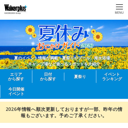
MENU
夏のイベント情報が満載！夏祭りやプール、海水浴場、
キャンプ場など遊べるスポットを大紹介
エリア
日付
イベント
夏祭り
から探す
から探す
ランキング
今日開催
イベント
2026年情報へ順次更新しておりますが一部、昨年の情
報もございます。予めご了承ください。