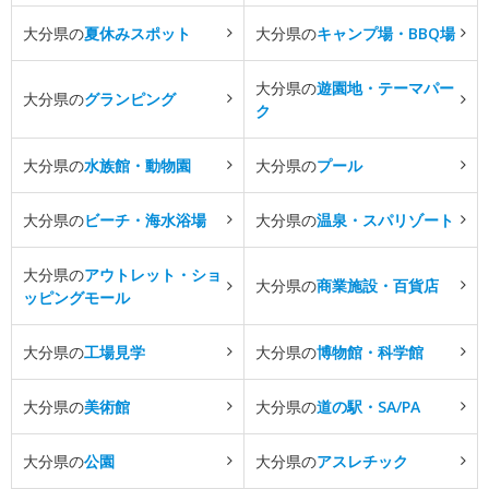
大分県の
夏休みスポット
大分県の
キャンプ場・BBQ場
大分県の
遊園地・テーマパー
大分県の
グランピング
ク
大分県の
水族館・動物園
大分県の
プール
大分県の
ビーチ・海水浴場
大分県の
温泉・スパリゾート
大分県の
アウトレット・ショ
大分県の
商業施設・百貨店
ッピングモール
大分県の
工場見学
大分県の
博物館・科学館
大分県の
美術館
大分県の
道の駅・SA/PA
大分県の
公園
大分県の
アスレチック