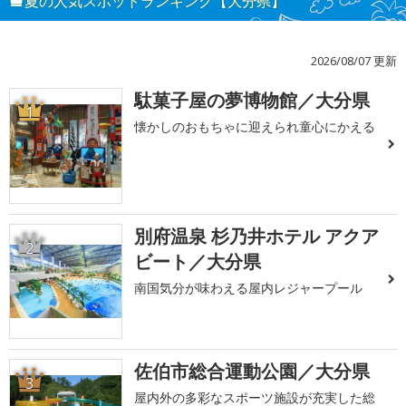
夏の人気スポットランキング【大分県】
2026/08/07 更新
駄菓子屋の夢博物館／大分県
1
懐かしのおもちゃに迎えられ童心にかえる
別府温泉 杉乃井ホテル アクア
2
ビート／大分県
南国気分が味わえる屋内レジャープール
佐伯市総合運動公園／大分県
3
屋内外の多彩なスポーツ施設が充実した総