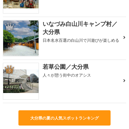
いなづみ白山川キャンプ村／
2
大分県
日本名水百選の白山川で川遊びが楽しめる
若草公園／大分県
3
人々が憩う街中のオアシス
大分県の夏の人気スポットランキング