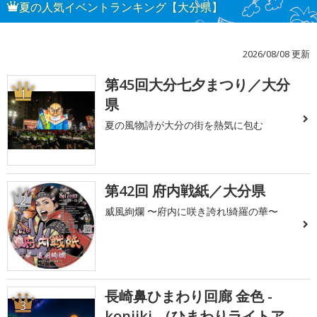
夏の人気イベントランキング【大分県】
2026/08/08 更新
第45回大分七夕まつり／大分
1
県
夏の風物詩が大分の街を熱気に包む
第42回 府内戦紙／大分県
2
威風絢爛 〜府内に咲き誇れ!綺羅の華〜
長崎鼻ひまわり回廊 金色 -
3
konjiki-（ひまわりライトア