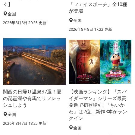
く】
「フェイスポーチ」全10種
が登場
全国
全国
2026年8月8日 20:35
更新
2026年8月8日 17:22
更新
関西の日帰り温泉37選！夏
【映画ランキング】『スパ
の琵琶湖や有馬でリフレッ
イダーマン』シリーズ最高
シュしよう
発進で初登場V！『ちいか
わ』は2位、新作3本がラン
全国
クイン
2026年8月7日 18:25
更新
全国