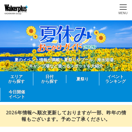
MENU
夏のイベント情報が満載！夏祭りやプール、海水浴場、
キャンプ場など遊べるスポットを大紹介
エリア
日付
イベント
夏祭り
から探す
から探す
ランキング
今日開催
イベント
2026年情報へ順次更新しておりますが一部、昨年の情
報もございます。予めご了承ください。