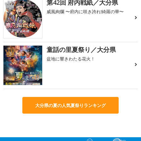
第42回 府内戦紙／大分県
2
威風絢爛 〜府内に咲き誇れ!綺羅の華〜
童話の里夏祭り／大分県
3
盆地に響きわたる花火！
大分県の夏の人気夏祭りランキング