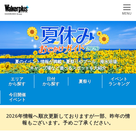
MENU
夏のイベント情報が満載！夏祭りやプール、海水浴場、
キャンプ場など遊べるスポットを大紹介
エリア
日付
イベント
夏祭り
から探す
から探す
ランキング
今日開催
イベント
2026年情報へ順次更新しておりますが一部、昨年の情
報もございます。予めご了承ください。