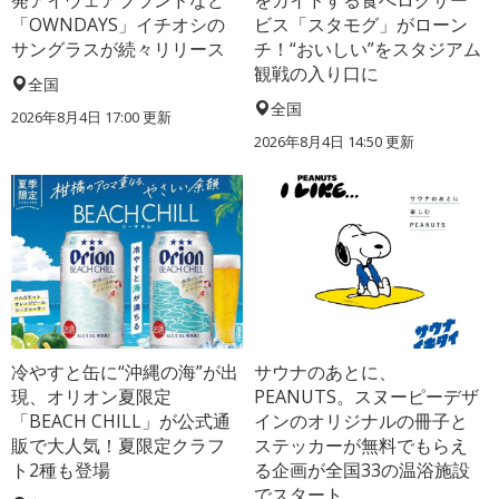
発アイウェアブランドなど
をガイドする食べログサー
「OWNDAYS」イチオシの
ビス「スタモグ」がローン
サングラスが続々リリース
チ！“おいしい”をスタジアム
観戦の入り口に
全国
全国
2026年8月4日 17:00
更新
2026年8月4日 14:50
更新
冷やすと缶に“沖縄の海”が出
サウナのあとに、
現、オリオン夏限定
PEANUTS。スヌーピーデザ
「BEACH CHILL」が公式通
インのオリジナルの冊子と
販で大人気！夏限定クラフ
ステッカーが無料でもらえ
ト2種も登場
る企画が全国33の温浴施設
でスタート