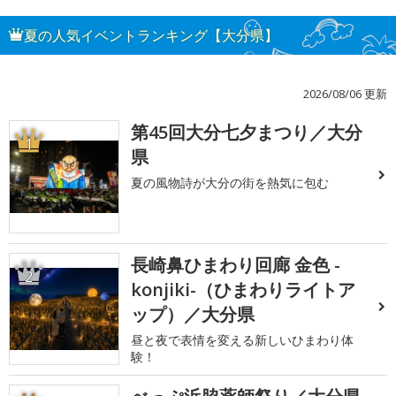
夏の人気イベントランキング【大分県】
2026/08/06 更新
第45回大分七夕まつり／大分
1
県
夏の風物詩が大分の街を熱気に包む
長崎鼻ひまわり回廊 金色 -
2
konjiki-（ひまわりライトア
ップ）／大分県
昼と夜で表情を変える新しいひまわり体
験！