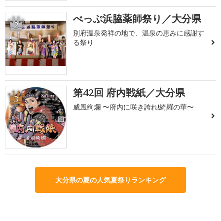
べっぷ浜脇薬師祭り／大分県
2
別府温泉発祥の地で、温泉の恵みに感謝す
る祭り
第42回 府内戦紙／大分県
3
威風絢爛 〜府内に咲き誇れ!綺羅の華〜
大分県の夏の人気夏祭りランキング