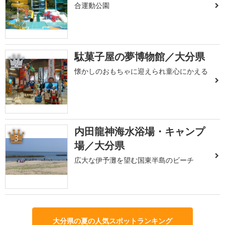
合運動公園
駄菓子屋の夢博物館／大分県
2
懐かしのおもちゃに迎えられ童心にかえる
内田龍神海水浴場・キャンプ
3
場／大分県
広大な伊予灘を望む国東半島のビーチ
大分県の夏の人気スポットランキング