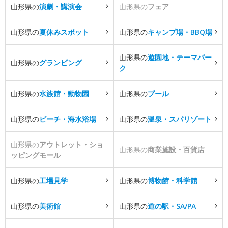
山形県の
演劇・講演会
山形県の
フェア
山形県の
夏休みスポット
山形県の
キャンプ場・BBQ場
山形県の
遊園地・テーマパー
山形県の
グランピング
ク
山形県の
水族館・動物園
山形県の
プール
山形県の
ビーチ・海水浴場
山形県の
温泉・スパリゾート
山形県の
アウトレット・ショ
山形県の
商業施設・百貨店
ッピングモール
山形県の
工場見学
山形県の
博物館・科学館
山形県の
美術館
山形県の
道の駅・SA/PA