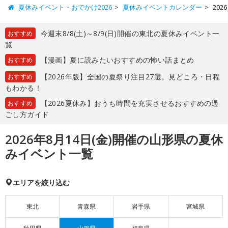
夏休みイベント・おでかけ2026
夏休みイベントカレンダー
20
今週末8/8(土)～8/9(日)開催の東北の夏休みイベント一
おすすめ
覧
【漫画】夏に読みたいおすすめの怖い話まとめ
おすすめ
【2026年版】全国の夏祭り注目27選。見どころ・日程
おすすめ
もわかる！
【2026夏休み】おうち時間を充実させるおすすめの過
おすすめ
ごし方ガイド
2026年8月14日(金)開催の山形県の夏休
みイベント一覧
エリアを絞り込む
東北
青森県
岩手県
宮城県