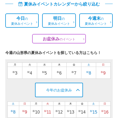
夏休みイベントカレンダーから絞り込む
今日
明日
今週末
の
の
の
夏休みイベント
夏休みイベント
夏休みイベント
お盆休み
の
イベント
今週の山形県の夏休みイベントを探している方はこちら！
月
火
水
木
金
土
日
8/
8/
8/
8/
8/
8/
8/
3
4
5
6
7
8
9
今年のお盆休み
土
日
月
火
水
木
金
土
日
8/
8/
8/
8/
8/
8/
8/
8/
8/
8
9
10
11
12
13
14
15
16