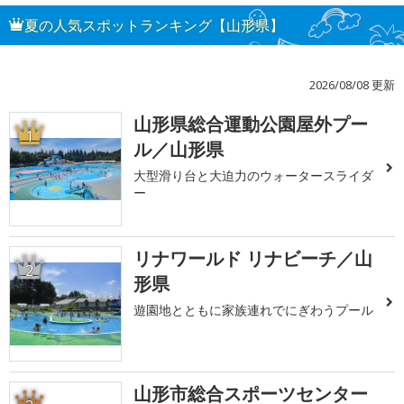
夏の人気スポットランキング【山形県】
2026/08/08 更新
山形県総合運動公園屋外プー
1
ル／山形県
大型滑り台と大迫力のウォータースライダ
ー
リナワールド リナビーチ／山
2
形県
遊園地とともに家族連れでにぎわうプール
山形市総合スポーツセンター