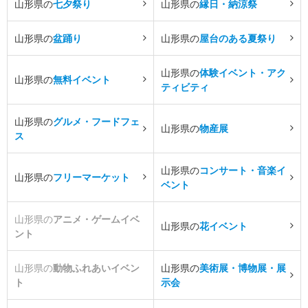
山形県の
七夕祭り
山形県の
縁日・納涼祭
山形県の
盆踊り
山形県の
屋台のある夏祭り
山形県の
体験イベント・アク
山形県の
無料イベント
ティビティ
山形県の
グルメ・フードフェ
山形県の
物産展
ス
山形県の
コンサート・音楽イ
山形県の
フリーマーケット
ベント
山形県の
アニメ・ゲームイベ
山形県の
花イベント
ント
山形県の
動物ふれあいイベン
山形県の
美術展・博物展・展
ト
示会