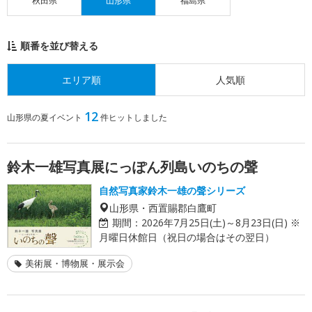
秋田県
山形県
福島県
順番を並び替える
エリア順
人気順
12
山形県の夏イベント
件ヒットしました
鈴木一雄写真展にっぽん列島いのちの聲
自然写真家鈴木一雄の聲シリーズ
山形県・西置賜郡白鷹町
期間：
2026年7月25日(土)～8月23日(日) ※
月曜日休館日（祝日の場合はその翌日）
美術展・博物展・展示会