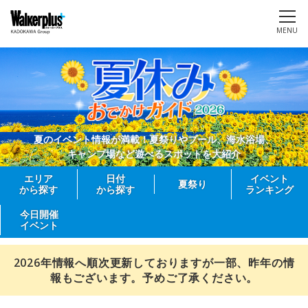
MENU
夏のイベント情報が満載！夏祭りやプール、海水浴場、
キャンプ場など遊べるスポットを大紹介
エリア
日付
イベント
夏祭り
から探す
から探す
ランキング
今日開催
イベント
2026年情報へ順次更新しておりますが一部、昨年の情
報もございます。予めご了承ください。