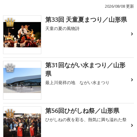
2026/08/08 更新
第33回 天童夏まつり／山形県
1
天童の夏の風物詩
第31回ながい水まつり／山形
2
県
最上川発祥の地 ながい水まつり
第56回ひがしね祭／山形県
3
ひがしねの夜を彩る、熱気に満ち溢れた祭