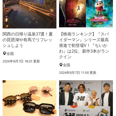
関西の日帰り温泉37選！夏
【映画ランキング】『スパ
の琵琶湖や有馬でリフレッ
イダーマン』シリーズ最高
シュしよう
発進で初登場V！『ちいか
わ』は2位、新作3本がラン
全国
クイン
2026年8月7日 18:25
更新
全国
2026年8月7日 11:00
更新