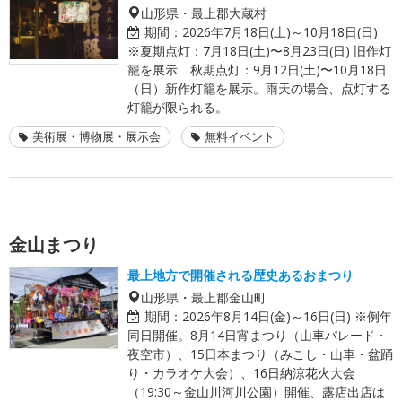
山形県・最上郡大蔵村
期間：
2026年7月18日(土)～10月18日(日)
※夏期点灯：7月18日(土)〜8月23日(日) 旧作灯
籠を展示 秋期点灯：9月12日(土)〜10月18日
（日）新作灯籠を展示。雨天の場合、点灯する
灯籠が限られる。
美術展・博物展・展示会
無料イベント
金山まつり
最上地方で開催される歴史あるおまつり
山形県・最上郡金山町
期間：
2026年8月14日(金)～16日(日) ※例年
同日開催。8月14日宵まつり（山車パレード・
夜空市）、15日本まつり（みこし・山車・盆踊
り・カラオケ大会）、16日納涼花火大会
（19:30～金山川河川公園）開催、露店出店は