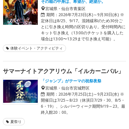
その箱の中身は、希望か、絶望か。
宮城県・仙台市青葉区
期間：
2026年7月23日(木)～9月30日(水) ※
定休日は8/25、9/17。混雑緩和のため30分ご
とに引き換え時間の区切りあり。受付時間内に
キット引き換え（13:00のチケットを購入した
場合は13:00〜13:29まで引き換え可能）。
体験イベント・アクティビティ
サマーナイトアクアリウム「イルカーニバル」
「ジャンプ」がテーマの祝祭夜祭
宮城県・仙台市宮城野区
期間：
2026年7月25日(土)～9月23日(水) ※
開催日は7/25～8/23（休演日7/29・30、8/5・
6・19）、シルバーウィーク期間9/19～23。最
終入館20：00。
夏祭り