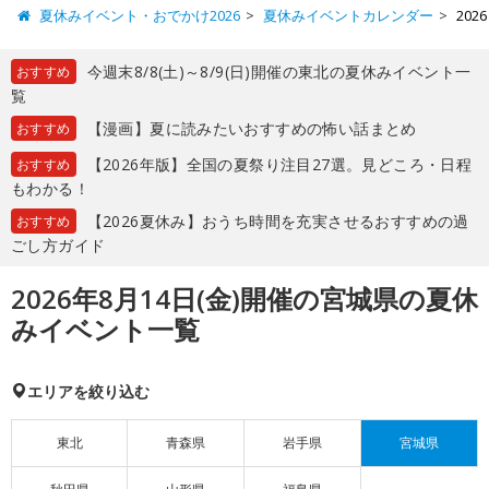
夏休みイベント・おでかけ2026
夏休みイベントカレンダー
20
今週末8/8(土)～8/9(日)開催の東北の夏休みイベント一
おすすめ
覧
【漫画】夏に読みたいおすすめの怖い話まとめ
おすすめ
【2026年版】全国の夏祭り注目27選。見どころ・日程
おすすめ
もわかる！
【2026夏休み】おうち時間を充実させるおすすめの過
おすすめ
ごし方ガイド
2026年8月14日(金)開催の宮城県の夏休
みイベント一覧
エリアを絞り込む
東北
青森県
岩手県
宮城県