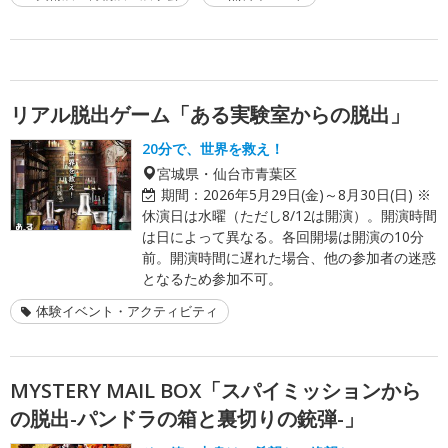
リアル脱出ゲーム「ある実験室からの脱出」
20分で、世界を救え！
宮城県・仙台市青葉区
期間：
2026年5月29日(金)～8月30日(日) ※
休演日は水曜（ただし8/12は開演）。開演時間
は日によって異なる。各回開場は開演の10分
前。開演時間に遅れた場合、他の参加者の迷惑
となるため参加不可。
体験イベント・アクティビティ
MYSTERY MAIL BOX「スパイミッションから
の脱出-パンドラの箱と裏切りの銃弾-」