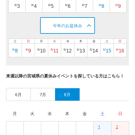
8/
8/
8/
8/
8/
8/
8/
3
4
5
6
7
8
9
今年のお盆休み
土
日
月
火
水
木
金
土
日
8/
8/
8/
8/
8/
8/
8/
8/
8/
8
9
10
11
12
13
14
15
16
来週以降の宮城県の夏休みイベントを探している方はこちら！
6月
7月
8月
月
火
水
木
金
土
日
1
2