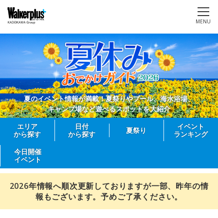
MENU
夏のイベント情報が満載！夏祭りやプール、海水浴場、
キャンプ場など遊べるスポットを大紹介
エリア
日付
イベント
夏祭り
から探す
から探す
ランキング
今日開催
イベント
2026年情報へ順次更新しておりますが一部、昨年の情
報もございます。予めご了承ください。