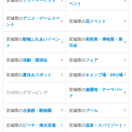
宮城県の
フリーマーケット
ベント
宮城県の
アニメ・ゲームイベ
宮城県の
花イベント
ント
宮城県の
動物ふれあいイベン
宮城県の
美術展・博物展・展
ト
示会
宮城県の
演劇・講演会
宮城県の
フェア
宮城県の
夏休みスポット
宮城県の
キャンプ場・BBQ場
宮城県の
遊園地・テーマパー
宮城県の
グランピング
ク
宮城県の
水族館・動物園
宮城県の
プール
宮城県の
ビーチ・海水浴場
宮城県の
温泉・スパリゾート