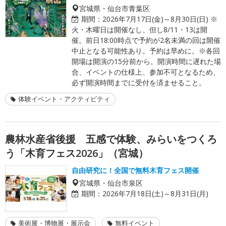
宮城県・仙台市青葉区
期間：
2026年7月17日(金)～8月30日(日) ※
火・木曜日は開催なし、但し8/11・13は開
催。前日18:00時点で予約が2名未満の回は開催
中止となる可能性あり。予約は早めに。※各回
開場は開演の15分前から。開演時間に遅れた場
合、イベントの仕様上、参加不可となるため、
必ず開演時間までに受付を済ませること。
体験イベント・アクティビティ
農林水産省後援 五感で体験、みらいをつくろ
う「木育フェス2026」（宮城）
自由研究に！全国で無料木育フェス開催
宮城県・仙台市泉区
期間：
2026年7月18日(土)～8月31日(月)
美術展・博物展・展示会
無料イベント