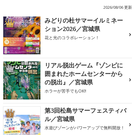
2026/08/06 更新
みどりの杜サマーイルミネー
1
ション2026／宮城県
花と光のコラボレーション！
リアル脱出ゲーム『ゾンビに
2
囲まれたホームセンターから
の脱出』／宮城県
ホラーが苦手でもOK!!
第3回松島サマーフェスティバ
3
ル／宮城県
水遊びゾーンがパワーアップで無料開放！