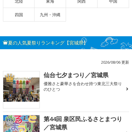
北陸
東海
関西
中国
四国
九州・沖縄
夏の人気夏祭りランキング【宮城県】
2026/08/06 更新
仙台七夕まつり／宮城県
1
優雅さと豪華さを合わせ持つ東北三大祭り
のひとつ
第44回 泉区民ふるさとまつり
2
／宮城県