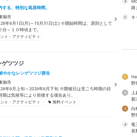
M
4
内する、特別な高原時間。
路
東御市
キ
5
026年6月1日(月)～10月31日(土) ※開始時間は、原則として
０分～１０時頃まで。
ベント・アクティビティ
ンゲツツジ
色鮮やかなレンゲツツジ群生
H
1
東御市
野
026年6月上旬～2026年6月下旬 ※開催日は見ごろ時期の目
上
2
時期は気候等により前後する場合あり。
新
ベント・アクティビティ
無料イベント
白
3
野
竜
4
長