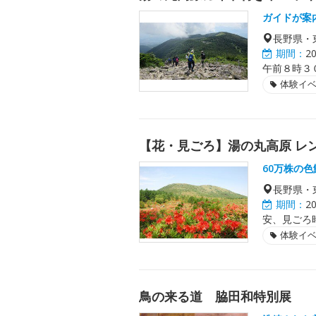
ガイドが案
長野県・
期間：
2
午前８時３
体験イ
【花・見ごろ】湯の丸高原 レ
60万株の
長野県・
期間：
2
安、見ごろ
体験イ
鳥の来る道 脇田和特別展