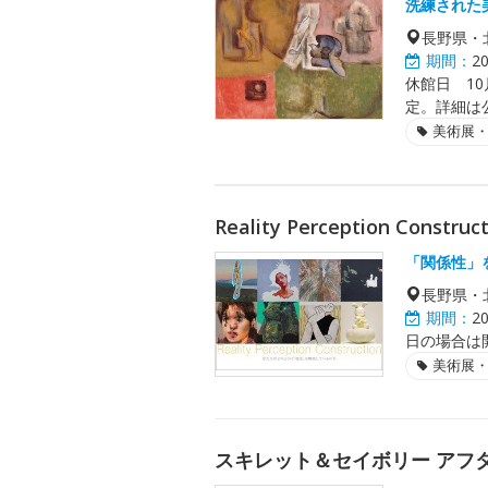
洗練された
長野県・
期間：
2
休館日 10
定。詳細は
美術展
Reality Perception Construc
「関係性」
長野県・
期間：
2
日の場合は
美術展
スキレット＆セイボリー アフタヌ