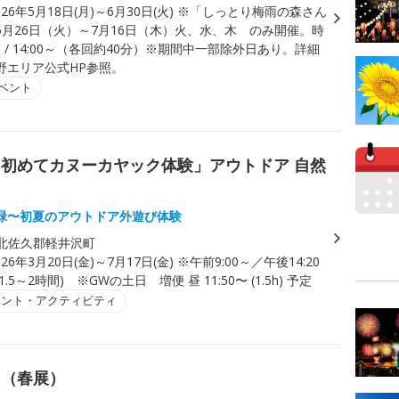
026年5月18日(月)～6月30日(火) ※「しっとり梅雨の森さん
5月26日（火）～7月16日（木）火、水、木 のみ開催。時
0～ / 14:00～（各回約40分）※期間中一部除外日あり。詳細
野エリア公式HP参照。
ベント
初めてカヌーカヤック体験」アウトドア 自然
緑〜初夏のアウトドア外遊び体験
北佐久郡軽井沢町
026年3月20日(金)～7月17日(金) ※午前9:00～／午後14:20
.5～2時間) ※GWの土日 増便 昼 11:50〜 (1.5h) 予定
ベント・アクティビティ
ち（春展）