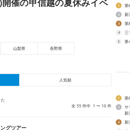
(水)開催の甲信越の夏休みイベ
第
1
新
2
第
3
三
4
第
5
山梨県
長野県
人気順
第
1
した
全 55 件中 1 〜 10 件
サ
2
新
新
3
キングツアー