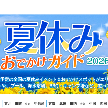
開催予定の全国の夏休みイベント＆おでかけスポットがエ
トや、プール、海水浴場、BBQ・キャンプ場など、遊べ
道
東北
関東
甲信越
東海
北陸
関西
中国
四国
東京
大阪