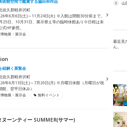
美術館空間で鑑賞する脇田和作品
山
5
北佐久郡軽井沢町
026年6月6日(土)～11月24日(火) ※入館は閉館30分前まで。
月25日、10月31日、展示替え等の臨時休館あり※日程は未
公式HP参照。
・博物展・展示会
最近見
ん。
tion
を紐解く展覧会
北佐久郡軽井沢町
026年6月13日(土)～7月20日(月) ※月曜日休館（月曜日が祝
開館、翌平日休み）
・博物展・展示会
無料イベント
ーンティー SUMMER(サマー)