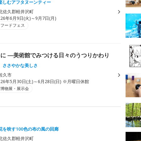
楽しむアフタヌーンティー
北佐久郡軽井沢町
026年6月9日(火)～9月7日(月)
・フードフェス
に ―美術館でみつける日々のうつりかわり
、ささやかな美しさ
佐久市
026年5月30日(土)～6月28日(日) ※月曜日休館
・博物展・展示会
花を映す100色の布の風の回廊
北佐久郡軽井沢町