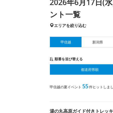
2026年6月17日
ント一覧
エリアを絞り込む
甲信越
新潟県
順番を並び替える
都道府県順
55
甲信越の夏イベント
件ヒットしま
湯の丸高原ガイド付きトレッ