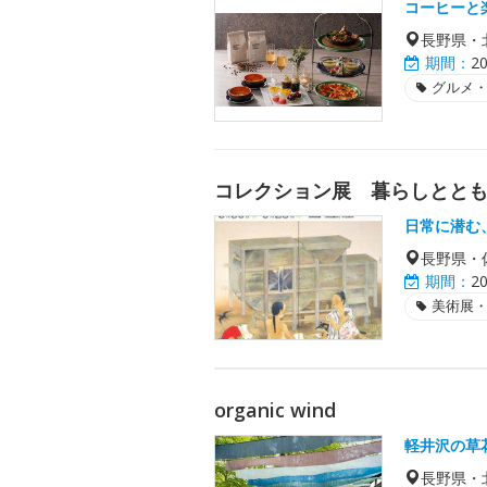
コーヒーと
長野県・
期間：
2
グルメ
コレクション展 暮らしととも
日常に潜む
長野県・
期間：
2
美術展
organic wind
軽井沢の草
長野県・