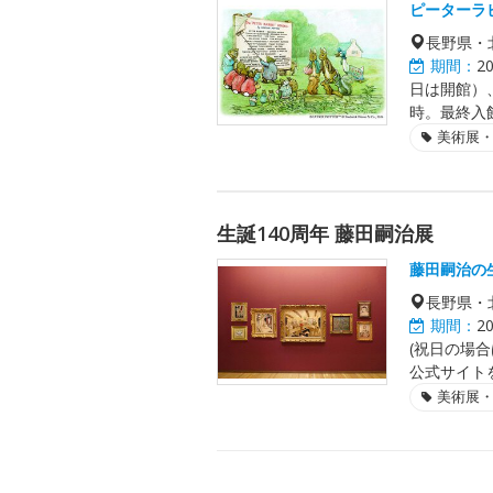
ピーターラ
長野県・
期間：
2
日は開館）、
時。最終入
美術展
生誕140周年 藤田嗣治展
藤田嗣治の
長野県・
期間：
2
(祝日の場合
公式サイト
美術展