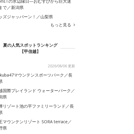
onETの水辺縁日―おむすびから巨大迷
まで／新潟県
ッズジャッパーン！／山梨県
もっと見る
夏の人気スポットランキング
【甲信越】
2026/08/06 更新
akuba47マウンテンスポーツパーク／長
県
越国際プレイランド ウォーターパーク／
潟県
樺リゾート池の平ファミリーランド／長
県
王マウンテンリゾート SORA terrace／
野県