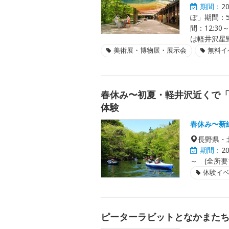
期間：
2
ぽ」期間：
間：12:3
は軽井沢星
美術展・博物展・展示会
無料イ
春休み〜初夏・軽井沢近くで「
体験
春休み〜新
長野県・
期間：
2
～ (全所要1
体験イ
ピーターラビットとなかまた