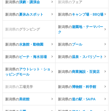
新潟県の
演劇・講演会
新潟県の
フェア
新潟県の
夏休みスポット
新潟県の
キャンプ場・BBQ場
新潟県の
遊園地・テーマパー
新潟県の
グランピング
ク
新潟県の
水族館・動物園
新潟県の
プール
新潟県の
ビーチ・海水浴場
新潟県の
温泉・スパリゾート
新潟県の
アウトレット・ショ
新潟県の
商業施設・百貨店
ッピングモール
新潟県の
工場見学
新潟県の
博物館・科学館
新潟県の
美術館
新潟県の
道の駅・SA/PA