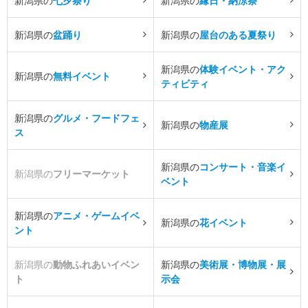
新潟県の
七夕祭り
新潟県の
縁日・納涼祭
新潟県の
盆踊り
新潟県の
屋台のある夏祭り
新潟県の
体験イベント・アク
新潟県の
無料イベント
ティビティ
新潟県の
グルメ・フードフェ
新潟県の
物産展
ス
新潟県の
コンサート・音楽イ
新潟県の
フリーマーケット
ベント
新潟県の
アニメ・ゲームイベ
新潟県の
花イベント
ント
新潟県の
動物ふれあいイベン
新潟県の
美術展・博物展・展
ト
示会