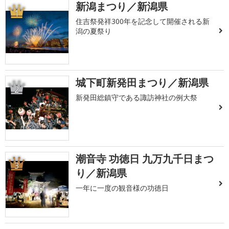
新潟まつり／新潟県
1
住吉祭発祥300年を記念して開催される新
潟の夏祭り
城下町新発田まつり／新潟県
2
新発田総鎮守である諏訪神社の例大祭
潮音寺 功徳日 九万九千日まつ
3
り／新潟県
一年に一度の観音様の功徳日