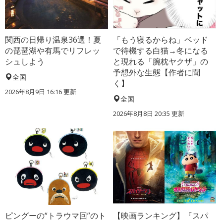
関西の日帰り温泉36選！夏
「もう寝るからね」ベッド
の琵琶湖や有馬でリフレッ
で待機する白猫→冬になる
シュしよう
と現れる「腕枕ヤクザ」の
予想外な生態【作者に聞
全国
く】
2026年8月9日 16:16
更新
全国
2026年8月8日 20:35
更新
ピングーの“トラウマ回”のト
【映画ランキング】『スパ