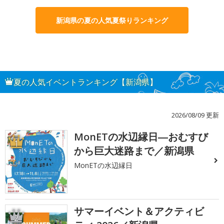
新潟県の夏の人気夏祭りランキング
夏の人気イベントランキング【新潟県】
2026/08/09 更新
MonETの水辺縁日―おむすび
1
から巨大迷路まで／新潟県
MonETの水辺縁日
サマーイベント＆アクティビ
2