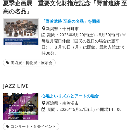
夏季企画展 重要文化財指定記念「野首遺跡 至
高の名品」
「野首遺跡 至高の名品」を開催
新潟県・十日町市
期間：
2026年6月20日(土)～8月30日(日) ※
毎週月曜日休館（国民の祝日の場合は翌平
日）。８月10日（月）は開館。最終入館は16
時30分。
美術展・博物展・展示会
JAZZ LIVE
心地よいリズムとアートの融合
新潟県・南魚沼市
期間：
2026年6月27日(土) ※開場14：00
コンサート・音楽イベント