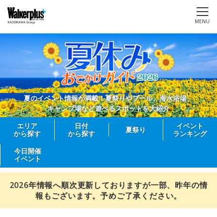
MENU
夏のイベント情報が満載！夏祭りやプール、海水浴場、
キャンプ場など遊べるスポットを大紹介
エリア
日付
イベント
夏祭り
から探す
から探す
ランキング
今日開催
イベント
2026年情報へ順次更新しておりますが一部、昨年の情
報もございます。予めご了承ください。