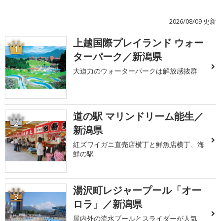
2026/08/09 更新
上越国際プレイランド ウォー
1
ターパーク／新潟県
大迫力のウォーターパークは解放感抜群
道の駅 マリンドリーム能生／
2
新潟県
紅ズワイガニ直売店横丁と鮮魚店横丁、海
鮮の駅
湯沢町レジャープール「オー
3
ロラ」／新潟県
屋内外の流水プールとスライダーが人気