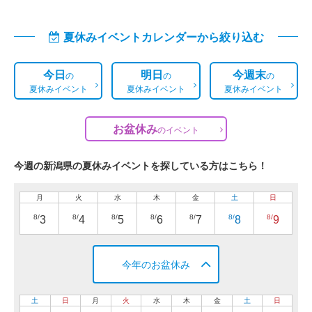
夏休みイベントカレンダーから絞り込む
今日
明日
今週末
の
の
の
夏休みイベント
夏休みイベント
夏休みイベント
お盆休み
の
イベント
今週の新潟県の夏休みイベントを探している方はこちら！
月
火
水
木
金
土
日
8/
8/
8/
8/
8/
8/
8/
3
4
5
6
7
8
9
今年のお盆休み
土
日
月
火
水
木
金
土
日