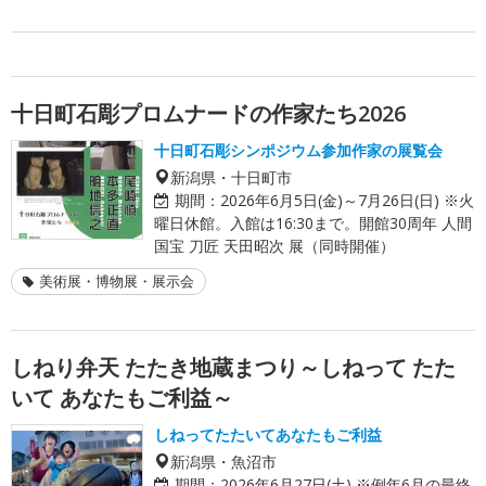
十日町石彫プロムナードの作家たち2026
十日町石彫シンポジウム参加作家の展覧会
新潟県・十日町市
期間：
2026年6月5日(金)～7月26日(日) ※火
曜日休館。入館は16:30まで。開館30周年 人間
国宝 刀匠 天田昭次 展（同時開催）
美術展・博物展・展示会
しねり弁天 たたき地蔵まつり～しねって たた
いて あなたもご利益～
しねってたたいてあなたもご利益
新潟県・魚沼市
期間：
2026年6月27日(土) ※例年6月の最終