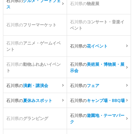
石川県の
グルメ・フードフェ
石川県の
物産展
ス
石川県の
コンサート・音楽イ
石川県の
フリーマーケット
ベント
石川県の
アニメ・ゲームイベ
石川県の
花イベント
ント
石川県の
動物ふれあいイベン
石川県の
美術展・博物展・展
ト
示会
石川県の
演劇・講演会
石川県の
フェア
石川県の
夏休みスポット
石川県の
キャンプ場・BBQ場
石川県の
遊園地・テーマパー
石川県の
グランピング
ク