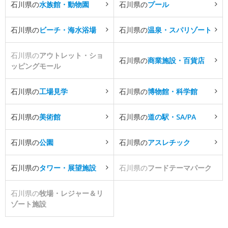
石川県の
水族館・動物園
石川県の
プール
石川県の
ビーチ・海水浴場
石川県の
温泉・スパリゾート
石川県の
アウトレット・ショ
石川県の
商業施設・百貨店
ッピングモール
石川県の
工場見学
石川県の
博物館・科学館
石川県の
美術館
石川県の
道の駅・SA/PA
石川県の
公園
石川県の
アスレチック
石川県の
タワー・展望施設
石川県の
フードテーマパーク
石川県の
牧場・レジャー＆リ
ゾート施設