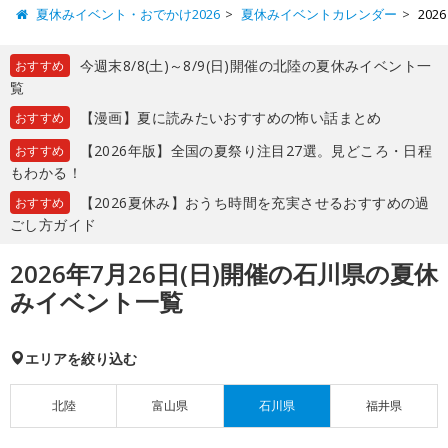
夏休みイベント・おでかけ2026
夏休みイベントカレンダー
20
今週末8/8(土)～8/9(日)開催の北陸の夏休みイベント一
おすすめ
覧
【漫画】夏に読みたいおすすめの怖い話まとめ
おすすめ
【2026年版】全国の夏祭り注目27選。見どころ・日程
おすすめ
もわかる！
【2026夏休み】おうち時間を充実させるおすすめの過
おすすめ
ごし方ガイド
2026年7月26日(日)開催の石川県の夏休
みイベント一覧
エリアを絞り込む
北陸
富山県
石川県
福井県