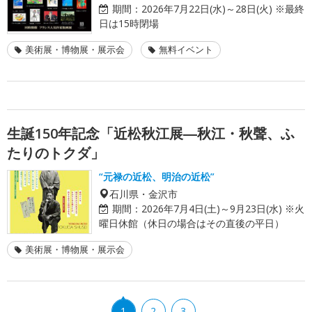
期間：
2026年7月22日(水)～28日(火) ※最終
日は15時閉場
美術展・博物展・展示会
無料イベント
生誕150年記念「近松秋江展―秋江・秋聲、ふ
たりのトクダ」
“元禄の近松、明治の近松”
石川県・金沢市
期間：
2026年7月4日(土)～9月23日(水) ※火
曜日休館（休日の場合はその直後の平日）
美術展・博物展・展示会
1
2
3