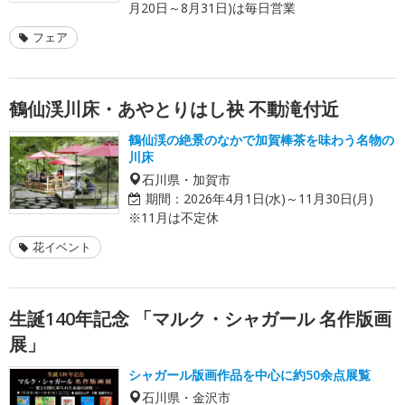
月20日～8月31日)は毎日営業
フェア
鶴仙渓川床・あやとりはし袂 不動滝付近
鶴仙渓の絶景のなかで加賀棒茶を味わう名物の
川床
石川県・加賀市
期間：
2026年4月1日(水)～11月30日(月)
※11月は不定休
花イベント
生誕140年記念 「マルク・シャガール 名作版画
展」
シャガール版画作品を中心に約50余点展覧
石川県・金沢市