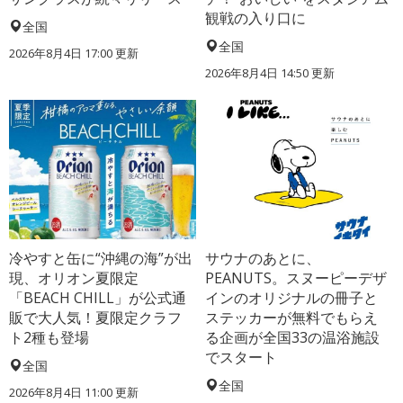
観戦の入り口に
全国
全国
2026年8月4日 17:00
更新
2026年8月4日 14:50
更新
冷やすと缶に“沖縄の海”が出
サウナのあとに、
現、オリオン夏限定
PEANUTS。スヌーピーデザ
「BEACH CHILL」が公式通
インのオリジナルの冊子と
販で大人気！夏限定クラフ
ステッカーが無料でもらえ
ト2種も登場
る企画が全国33の温浴施設
でスタート
全国
全国
2026年8月4日 11:00
更新