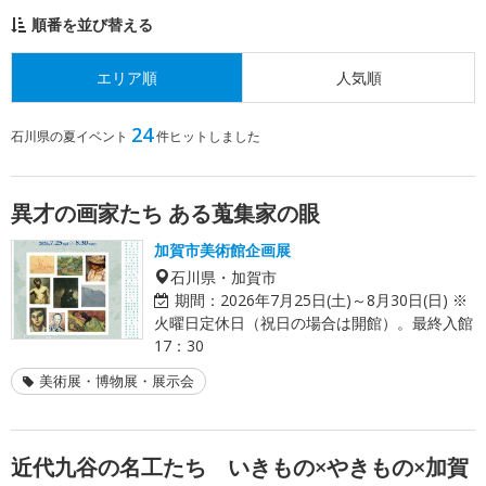
順番を並び替える
エリア順
人気順
24
石川県の夏イベント
件ヒットしました
異才の画家たち ある蒐集家の眼
加賀市美術館企画展
石川県・加賀市
期間：
2026年7月25日(土)～8月30日(日) ※
火曜日定休日（祝日の場合は開館）。最終入館
17：30
美術展・博物展・展示会
近代九谷の名工たち いきもの×やきもの×加賀