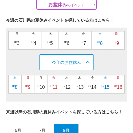
お盆休み
の
イベント
今週の石川県の夏休みイベントを探している方はこちら！
月
火
水
木
金
土
日
8/
8/
8/
8/
8/
8/
8/
3
4
5
6
7
8
9
今年のお盆休み
土
日
月
火
水
木
金
土
日
8/
8/
8/
8/
8/
8/
8/
8/
8/
8
9
10
11
12
13
14
15
16
来週以降の石川県の夏休みイベントを探している方はこちら！
6月
7月
8月