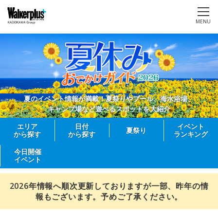
MENU
夏のイベント情報が満載！夏祭りやプール、海水浴場、
キャンプ場など遊べるスポットを大紹介
エリア
日付
イベント
夏祭り
から探す
から探す
ランキング
今日開催
イベント
2026年情報へ順次更新しておりますが一部、昨年の情
報もございます。予めご了承ください。