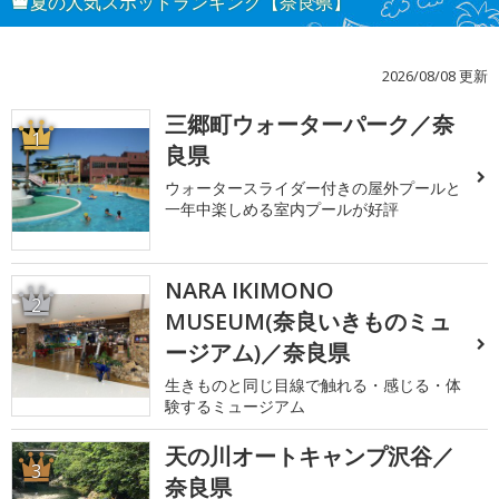
夏の人気スポットランキング【奈良県】
2026/08/08 更新
三郷町ウォーターパーク／奈
1
良県
ウォータースライダー付きの屋外プールと
一年中楽しめる室内プールが好評
NARA IKIMONO
2
MUSEUM(奈良いきものミュ
ージアム)／奈良県
生きものと同じ目線で触れる・感じる・体
験するミュージアム
天の川オートキャンプ沢谷／
3
奈良県