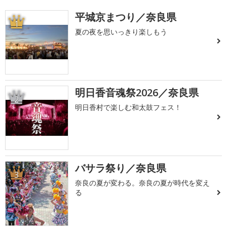
平城京まつり／奈良県
1
夏の夜を思いっきり楽しもう
明日香音魂祭2026／奈良県
2
明日香村で楽しむ和太鼓フェス！
バサラ祭り／奈良県
3
奈良の夏が変わる。奈良の夏が時代を変え
る