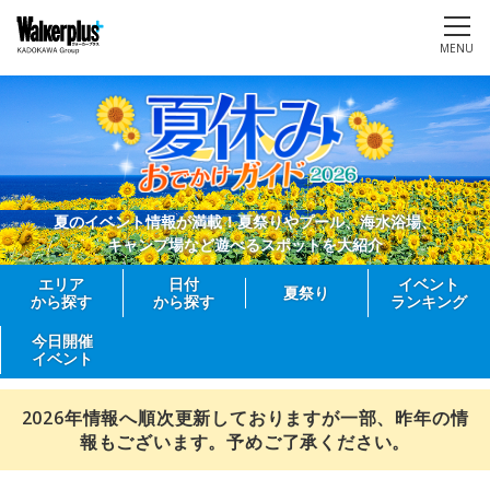
MENU
夏のイベント情報が満載！夏祭りやプール、海水浴場、
キャンプ場など遊べるスポットを大紹介
エリア
日付
イベント
夏祭り
から探す
から探す
ランキング
今日開催
イベント
2026年情報へ順次更新しておりますが一部、昨年の情
報もございます。予めご了承ください。