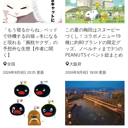
「もう寝るからね」ベッド
この夏の梅田はスヌーピー
で待機する白猫→冬になる
づくし！コラボメニュー19
と現れる「腕枕ヤクザ」の
種に約80ブランドの限定グ
予想外な生態【作者に聞
ッズ、ノベルティまで3つの
く】
PEANUTSイベント総まとめ
全国
大阪府
2026年8月8日 20:35
更新
2026年8月8日 18:00
更新