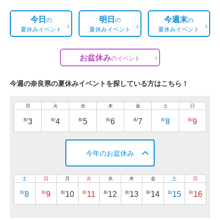
今日
明日
今週末
の
の
の
夏休みイベント
夏休みイベント
夏休みイベント
お盆休み
の
イベント
今週の奈良県の夏休みイベントを探している方はこちら！
月
火
水
木
金
土
日
8/
8/
8/
8/
8/
8/
8/
3
4
5
6
7
8
9
今年のお盆休み
土
日
月
火
水
木
金
土
日
8/
8/
8/
8/
8/
8/
8/
8/
8/
8
9
10
11
12
13
14
15
16