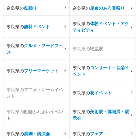
奈良県の
盆踊り
奈良県の
屋台のある夏祭り
奈良県の
体験イベント・アク
奈良県の
無料イベント
ティビティ
奈良県の
グルメ・フードフェ
奈良県の
物産展
ス
奈良県の
コンサート・音楽イ
奈良県の
フリーマーケット
ベント
奈良県の
アニメ・ゲームイベ
奈良県の
花イベント
ント
奈良県の
動物ふれあいイベン
奈良県の
美術展・博物展・展
ト
示会
奈良県の
演劇・講演会
奈良県の
フェア