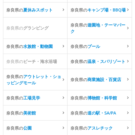
奈良県の
夏休みスポット
奈良県の
キャンプ場・BBQ場
奈良県の
遊園地・テーマパー
奈良県の
グランピング
ク
奈良県の
水族館・動物園
奈良県の
プール
奈良県の
ビーチ・海水浴場
奈良県の
温泉・スパリゾート
奈良県の
アウトレット・ショ
奈良県の
商業施設・百貨店
ッピングモール
奈良県の
工場見学
奈良県の
博物館・科学館
奈良県の
美術館
奈良県の
道の駅・SA/PA
奈良県の
公園
奈良県の
アスレチック