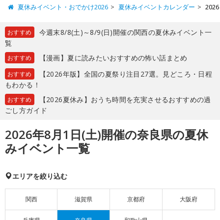
夏休みイベント・おでかけ2026
夏休みイベントカレンダー
20
今週末8/8(土)～8/9(日)開催の関西の夏休みイベント一
おすすめ
覧
【漫画】夏に読みたいおすすめの怖い話まとめ
おすすめ
【2026年版】全国の夏祭り注目27選。見どころ・日程
おすすめ
もわかる！
【2026夏休み】おうち時間を充実させるおすすめの過
おすすめ
ごし方ガイド
2026年8月1日(土)開催の奈良県の夏休
みイベント一覧
エリアを絞り込む
関西
滋賀県
京都府
大阪府