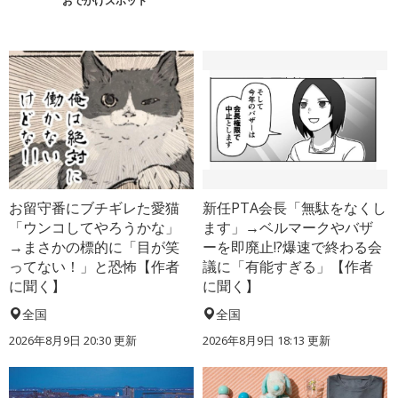
おでかけスポット
お留守番にブチギレた愛猫
新任PTA会長「無駄をなくし
「ウンコしてやろうかな」
ます」→ベルマークやバザ
→まさかの標的に「目が笑
ーを即廃止!?爆速で終わる会
ってない！」と恐怖【作者
議に「有能すぎる」【作者
に聞く】
に聞く】
全国
全国
2026年8月9日 20:30
更新
2026年8月9日 18:13
更新