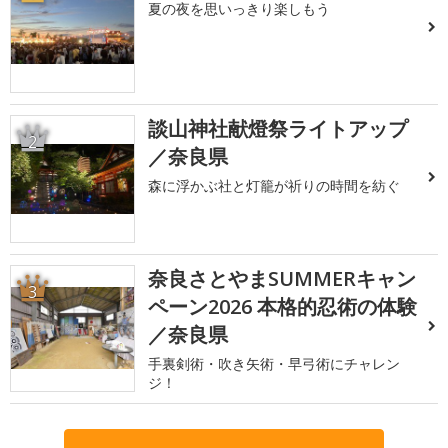
夏の夜を思いっきり楽しもう
談山神社献燈祭ライトアップ
2
／奈良県
森に浮かぶ社と灯籠が祈りの時間を紡ぐ
奈良さとやまSUMMERキャン
3
ペーン2026 本格的忍術の体験
／奈良県
手裏剣術・吹き矢術・早弓術にチャレン
ジ！