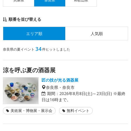
兵庫県
奈良県
和歌山県
順番を並び替える
エリア順
人気順
34
奈良県の夏イベント
件ヒットしました
涼を呼ぶ夏の酒器展
匠の技が光る酒器展
奈良県・奈良市
期間：
2026年8月8日(土)～23日(日) ※最終
日は16時まで。
美術展・博物展・展示会
無料イベント