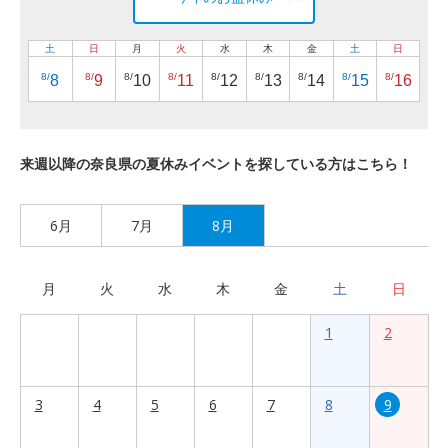
土
日
月
火
水
木
金
土
日
8/
8/
8/
8/
8/
8/
8/
8/
8/
8
9
10
11
12
13
14
15
16
来週以降の奈良県の夏休みイベントを探している方はこちら！
6月
7月
8月
月
火
水
木
金
土
日
1
2
3
4
5
6
7
8
9