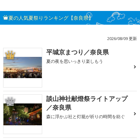
夏の人気夏祭りランキング【奈良県】
2026/08/09 更新
平城京まつり／奈良県
1
夏の夜を思いっきり楽しもう
談山神社献燈祭ライトアップ
2
／奈良県
森に浮かぶ社と灯籠が祈りの時間を紡ぐ