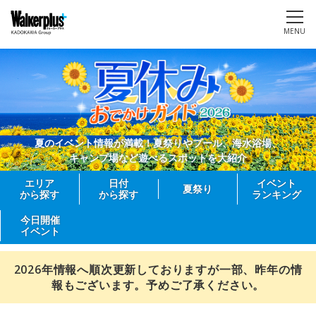
MENU
夏のイベント情報が満載！夏祭りやプール、海水浴場、
キャンプ場など遊べるスポットを大紹介
エリア
日付
イベント
夏祭り
から探す
から探す
ランキング
今日開催
イベント
2026年情報へ順次更新しておりますが一部、昨年の情
報もございます。予めご了承ください。