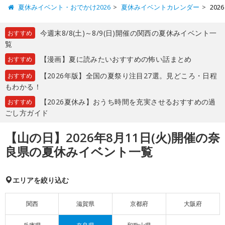
夏休みイベント・おでかけ2026
夏休みイベントカレンダー
20
今週末8/8(土)～8/9(日)開催の関西の夏休みイベント一
おすすめ
覧
【漫画】夏に読みたいおすすめの怖い話まとめ
おすすめ
【2026年版】全国の夏祭り注目27選。見どころ・日程
おすすめ
もわかる！
【2026夏休み】おうち時間を充実させるおすすめの過
おすすめ
ごし方ガイド
【山の日】2026年8月11日(火)開催の奈
良県の夏休みイベント一覧
エリアを絞り込む
関西
滋賀県
京都府
大阪府