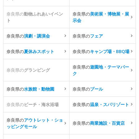
奈良県の
動物ふれあいイベン
奈良県の
美術展・博物展・展
ト
示会
奈良県の
演劇・講演会
奈良県の
フェア
奈良県の
夏休みスポット
奈良県の
キャンプ場・BBQ場
奈良県の
遊園地・テーマパー
奈良県の
グランピング
ク
奈良県の
水族館・動物園
奈良県の
プール
奈良県の
ビーチ・海水浴場
奈良県の
温泉・スパリゾート
奈良県の
アウトレット・ショ
奈良県の
商業施設・百貨店
ッピングモール