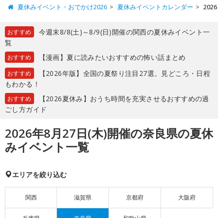
夏休みイベント・おでかけ2026
夏休みイベントカレンダー
20
今週末8/8(土)～8/9(日)開催の関西の夏休みイベント一
おすすめ
覧
【漫画】夏に読みたいおすすめの怖い話まとめ
おすすめ
【2026年版】全国の夏祭り注目27選。見どころ・日程
おすすめ
もわかる！
【2026夏休み】おうち時間を充実させるおすすめの過
おすすめ
ごし方ガイド
2026年8月27日(木)開催の奈良県の夏休
みイベント一覧
エリアを絞り込む
関西
滋賀県
京都府
大阪府