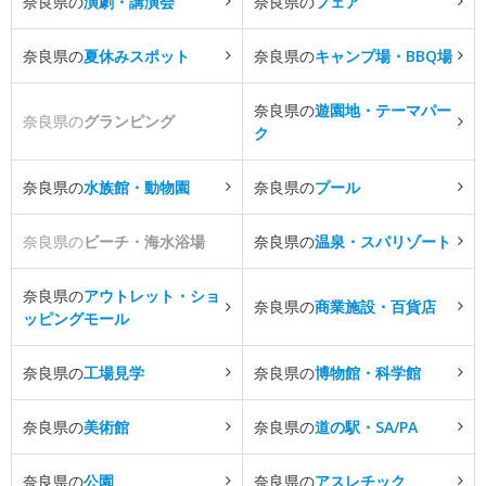
奈良県の
演劇・講演会
奈良県の
フェア
奈良県の
夏休みスポット
奈良県の
キャンプ場・BBQ場
奈良県の
遊園地・テーマパー
奈良県の
グランピング
ク
奈良県の
水族館・動物園
奈良県の
プール
奈良県の
ビーチ・海水浴場
奈良県の
温泉・スパリゾート
奈良県の
アウトレット・ショ
奈良県の
商業施設・百貨店
ッピングモール
奈良県の
工場見学
奈良県の
博物館・科学館
奈良県の
美術館
奈良県の
道の駅・SA/PA
奈良県の
公園
奈良県の
アスレチック