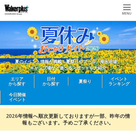
MENU
夏のイベント情報が満載！夏祭りやプール、海水浴場、
キャンプ場など遊べるスポットを大紹介
エリア
日付
イベント
夏祭り
から探す
から探す
ランキング
今日開催
イベント
2026年情報へ順次更新しておりますが一部、昨年の情
報もございます。予めご了承ください。