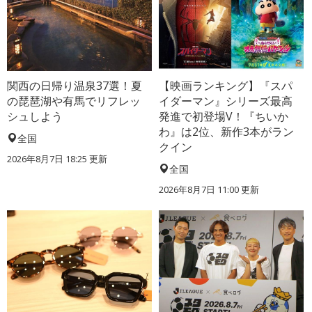
関西の日帰り温泉37選！夏
【映画ランキング】『スパ
の琵琶湖や有馬でリフレッ
イダーマン』シリーズ最高
シュしよう
発進で初登場V！『ちいか
わ』は2位、新作3本がラン
全国
クイン
2026年8月7日 18:25
更新
全国
2026年8月7日 11:00
更新