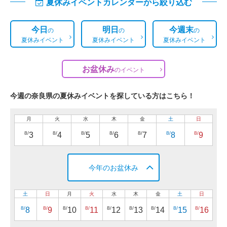
夏休みイベントカレンダーから絞り込む
今日
明日
今週末
の
の
の
夏休みイベント
夏休みイベント
夏休みイベント
お盆休み
の
イベント
今週の奈良県の夏休みイベントを探している方はこちら！
月
火
水
木
金
土
日
8/
8/
8/
8/
8/
8/
8/
3
4
5
6
7
8
9
今年のお盆休み
土
日
月
火
水
木
金
土
日
8/
8/
8/
8/
8/
8/
8/
8/
8/
8
9
10
11
12
13
14
15
16