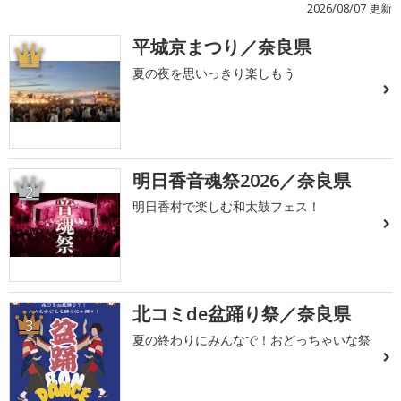
2026/08/07 更新
平城京まつり／奈良県
1
夏の夜を思いっきり楽しもう
明日香音魂祭2026／奈良県
2
明日香村で楽しむ和太鼓フェス！
北コミde盆踊り祭／奈良県
3
夏の終わりにみんなで！おどっちゃいな祭