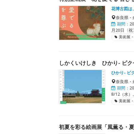
花博古図は
奈良県・
期間：
2
月20日〈祝
美術展
しかくいけしき ひかり- ピク
ひかり- ピ
奈良県・
期間：
2
8/12（水
美術展
初夏を彩る絵画展「風薫る・