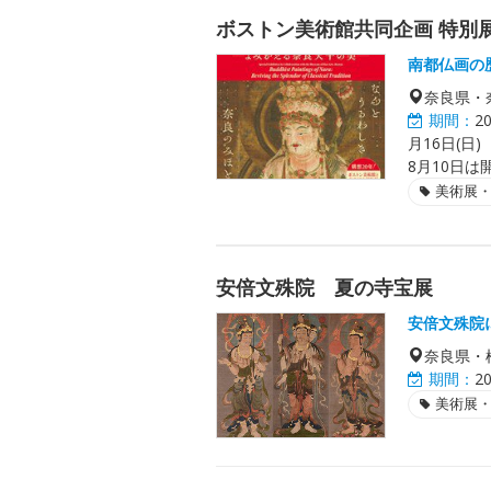
ボストン美術館共同企画 特別
南都仏画の
奈良県・
期間：
2
月16日(日)
8月10日は開
美術展
安倍文殊院 夏の寺宝展
安倍文殊院
奈良県・
期間：
2
美術展