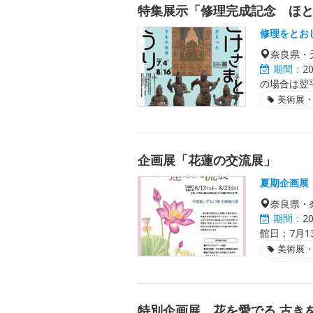
特集展示「修理完成記念 ほ
修理をとお
奈良県・
期間：
2
の場合は翌
美術展
企画展「花蓮の交流展」
夏期企画展
奈良県・
期間：
2
館日：7月1
美術展
特別企画展 花を愛でる 古き