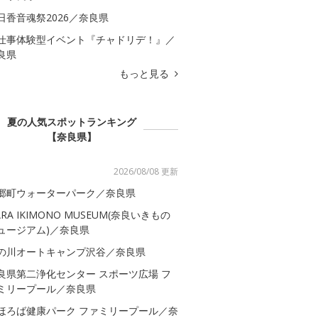
日香音魂祭2026／奈良県
仕事体験型イベント『チャドリデ！』／
良県
もっと見る
夏の人気スポットランキング
【奈良県】
2026/08/08 更新
郷町ウォーターパーク／奈良県
ARA IKIMONO MUSEUM(奈良いきもの
ュージアム)／奈良県
の川オートキャンプ沢谷／奈良県
良県第二浄化センター スポーツ広場 フ
ミリープール／奈良県
ほろば健康パーク ファミリープール／奈