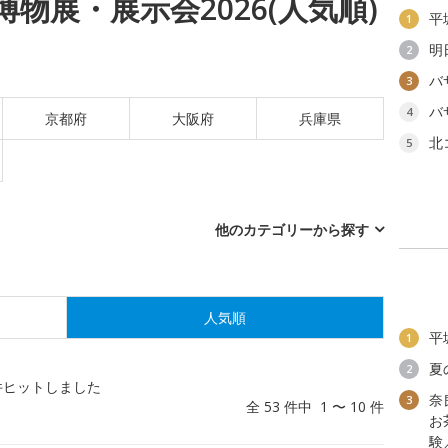
物展・展示会2026(人気順)
平
1
明
2
バ
3
バ
4
京都府
大阪府
兵庫県
北
5
他のカテゴリーから探す
人気順
平
1
夏
2
件ヒットしました
奈
3
全 53 件中 1 〜 10 件
お
験