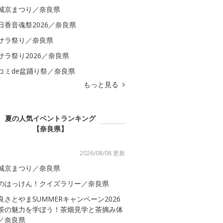
城京まつり／奈良県
日香音魂祭2026／奈良県
サラ祭り／奈良県
サラ祭り2026／奈良県
コミde盆踊り祭／奈良県
もっと見る
夏の人気イベントランキング
【奈良県】
2026/08/08 更新
城京まつり／奈良県
のはっけん！クイズラリー／奈良県
良さとやまSUMMERキャンペーン2026
茶の魅力を学ぼう！茶畑見学と茶摘み体
／奈良県