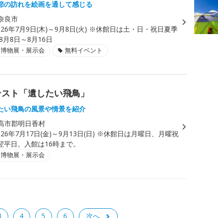
節の訪れを絵画を通して感じる
奈良市
026年7月9日(木)～9月8日(火) ※休館日は土・日・祝日夏季
8月8日～8月16日
・博物展・展示会
無料イベント
テスト「遺したい飛鳥」
たい飛鳥の風景や情景を紹介
高市郡明日香村
026年7月17日(金)～9月13日(日) ※休館日は月曜日、月曜祝
翌平日。入館は16時まで。
・博物展・展示会
3
4
5
6
次へ