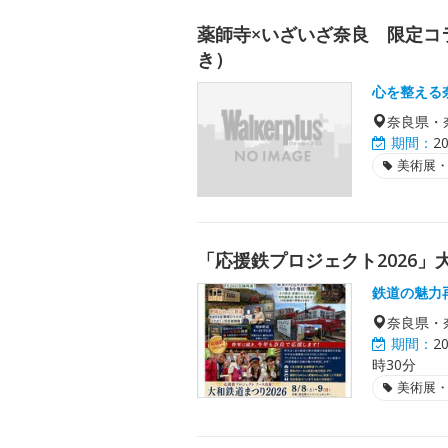
薬師寺×いざいざ奈良 限定コ
き）
心を整える
奈良県・
期間：
2
美術展
「応援鉄プロジェクト2026」大
鉄道の魅力
奈良県・
期間：
2
時30分
美術展