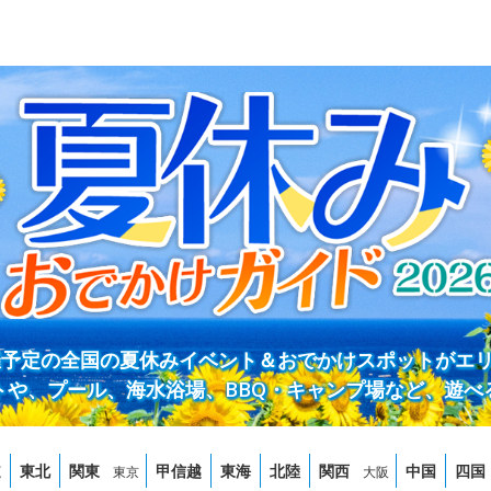
開催予定の全国の夏休みイベント＆おでかけスポットがエ
トや、プール、海水浴場、BBQ・キャンプ場など、遊べ
道
東北
関東
甲信越
東海
北陸
関西
中国
四国
東京
大阪