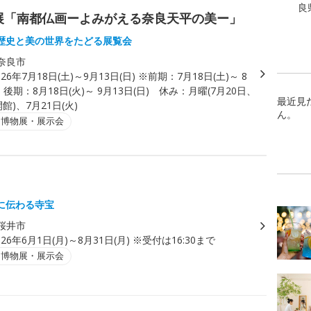
良
展「南都仏画ーよみがえる奈良天平の美ー」
歴史と美の世界をたどる展覧会
奈良市
026年7月18日(土)～9月13日(日) ※前期：7月18日(土)～ 8
 後期：8月18日(火)～ 9月13日(日) 休み：月曜(7月20日、
最近見
館)、7月21日(火)
ん。
・博物展・展示会
に伝わる寺宝
桜井市
026年6月1日(月)～8月31日(月) ※受付は16:30まで
・博物展・展示会