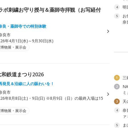
明
4
ラボ刺繍お守り授与＆薬師寺拝観（お写経付
お
5
奈
奈良・薬師寺での特別体験
奈良市
026年4月1日(水)～9月30日(水)
・博物展・展示会
和鉄道まつり2026
三
1
再発見＆沿線に人の賑わいを！
N
2
奈良市
ミ
026年8月8日(土)・9日(日) ※8月9日（日）の最終入場は15
天
3
奈
・博物展・展示会
4
ァ
ま
5