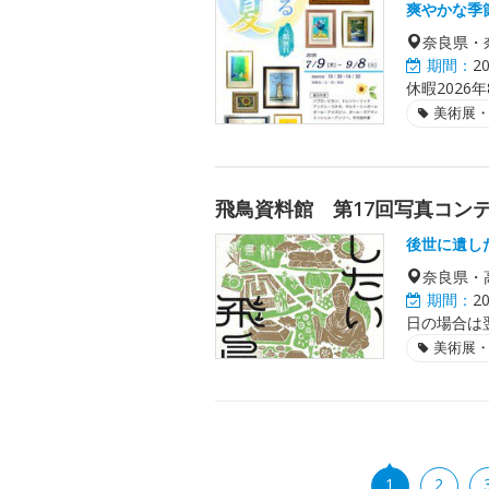
爽やかな季
奈良県・
期間：
2
休暇2026年
美術展
飛鳥資料館 第17回写真コン
後世に遺し
奈良県・
期間：
2
日の場合は
美術展
1
2